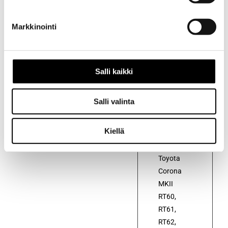
Markkinointi
Kuvaus
Salli kaikki
Kuvaus
Salli valinta
Alkuperäiset
katkojan
Kiellä
kärjet
autoon
Toyota
Corona
MKII
RT60,
RT61,
RT62,