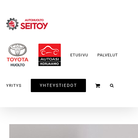
Skip
to
content
ETUSIVU
PALVELUT
YHTEYSTIEDOT
YRITYS