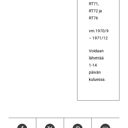
RT71,
RT72 ja
RT76
vm.1970/9
– 1971/12
Voidaan
lähettää
1-14
päivän
kuluessa.