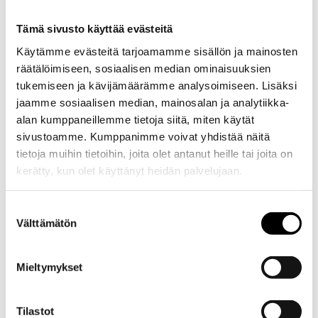
Tämä sivusto käyttää evästeitä
Käytämme evästeitä tarjoamamme sisällön ja mainosten
räätälöimiseen, sosiaalisen median ominaisuuksien
tukemiseen ja kävijämäärämme analysoimiseen. Lisäksi
jaamme sosiaalisen median, mainosalan ja analytiikka-
alan kumppaneillemme tietoja siitä, miten käytät
sivustoamme. Kumppanimme voivat yhdistää näitä
tietoja muihin tietoihin, joita olet antanut heille tai joita on
kerätty, kun olet käyttänyt heidän palvelujaan.
Evästeet >
Suostumuksen
Välttämätön
valinta
Mieltymykset
Tilastot