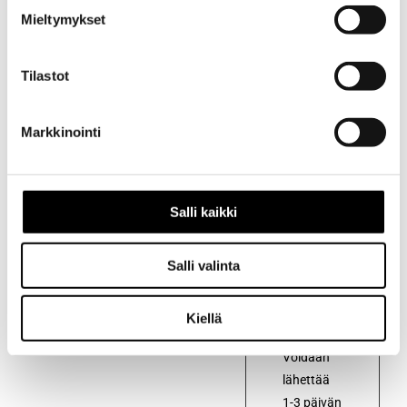
Mieltymykset
Kuvaus
Tilastot
Kuvaus
Markkinointi
Alkuperäinen
öljynsuodatin
autoon
Toyota
Salli kaikki
Corolla
KE70
Salli valinta
vm.1979/8
– 1984/10
Kiellä
Voidaan
lähettää
1-3 päivän