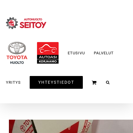
Skip
to
content
ETUSIVU
PALVELUT
YHTEYSTIEDOT
YRITYS