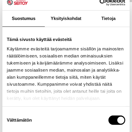
Suostumus
Yksityiskohdat
Tietoja
Tämä sivusto käyttää evästeitä
Käytämme evästeitä tarjoamamme sisällön ja mainosten
räätälöimiseen, sosiaalisen median ominaisuuksien
tukemiseen ja kävijämäärämme analysoimiseen. Lisäksi
jaamme sosiaalisen median, mainosalan ja analytiikka-
alan kumppaneillemme tietoja siitä, miten käytät
sivustoamme. Kumppanimme voivat yhdistää näitä
tietoja muihin tietoihin, joita olet antanut heille tai joita on
kerätty, kun olet käyttänyt heidän palvelujaan.
Evästeet >
Suostumuksen
Välttämätön
valinta