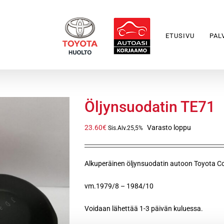
ETUSIVU
PAL
Öljynsuodatin TE71
23.60
€
Varasto loppu
Sis.Alv.25,5%
Alkuperäinen öljynsuodatin autoon Toyota C
vm.1979/8 – 1984/10
Voidaan lähettää 1-3 päivän kuluessa.