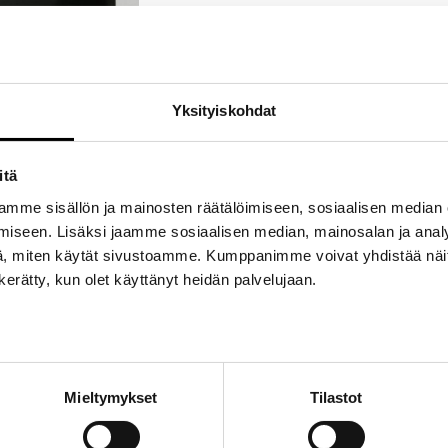
Tuotetunnus (SKU):
ÖS_COROLLA_4
Osasto:
Corolla
Avainsanat tuotteelle
Corolla
,
Öljynsuodatin
,
Yksityiskohdat
itä
mme sisällön ja mainosten räätälöimiseen, sosiaalisen median
iseen. Lisäksi jaamme sosiaalisen median, mainosalan ja analy
, miten käytät sivustoamme. Kumppanimme voivat yhdistää näitä t
n kerätty, kun olet käyttänyt heidän palvelujaan.
Mieltymykset
Tilastot
 öljynsuodatin autoon Toyota Corolla TE71
 1984/10