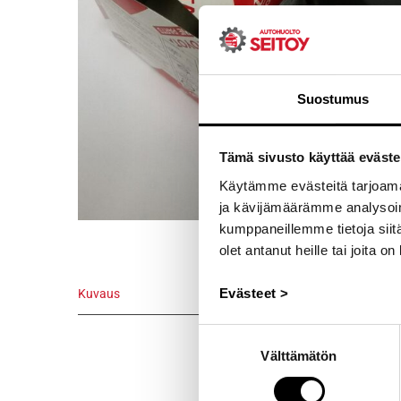
Suostumus
Tämä sivusto käyttää eväste
Käytämme evästeitä tarjoama
ja kävijämäärämme analysoim
kumppaneillemme tietoja siitä
olet antanut heille tai joita o
Evästeet >
Kuvaus
Kuvaus
Suostumuksen
Välttämätön
valinta
Alkuperäinen
vm.1979/8 –