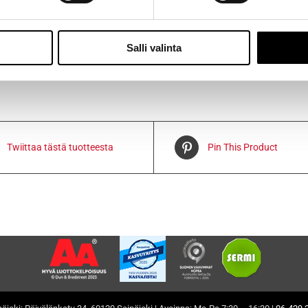
ttää 1-3 päivän kuluessa.
Salli valinta
Twiittaa tästä tuotteesta
Pin This Product