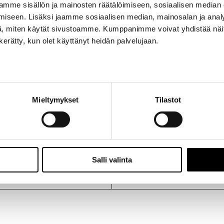
mme sisällön ja mainosten räätälöimiseen, sosiaalisen median
iseen. Lisäksi jaamme sosiaalisen median, mainosalan ja analy
, miten käytät sivustoamme. Kumppanimme voivat yhdistää näitä t
 pinionin stefa autoon Toyota Carina TA12 ja TA14
n kerätty, kun olet käyttänyt heidän palvelujaan.
– 1977/7
ttää 1-5 päivän kuluessa.
Mieltymykset
Tilastot
Salli valinta
Twiittaa tästä tuotteesta
Pin This Product