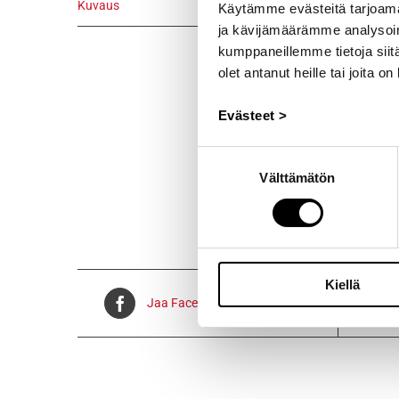
Kuvaus
Käytämme evästeitä tarjoama
ja kävijämäärämme analysoim
Kuvaus
kumppaneillemme tietoja siitä
Alkuperäinen
olet antanut heille tai joita o
vm.1970/12 
Evästeet >
Voidaan lähe
Suostumuksen
Välttämätön
valinta
Kiellä
Jaa Facebookissa