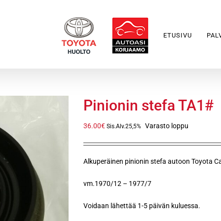
ETUSIVU
PAL
Pinionin stefa TA1#
36.00
€
Varasto loppu
Sis.Alv.25,5%
Alkuperäinen pinionin stefa autoon Toyota C
vm.1970/12 – 1977/7
Voidaan lähettää 1-5 päivän kuluessa.