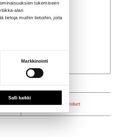
 ominaisuuksien tukemiseen
tiikka-alan
ietoja muihin tietoihin, joita
Markkinointi
Salli kaikki
Email This Product