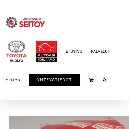
Skip
to
content
ETUSIVU
PALVELUT
YHTEYSTIEDOT
YRITYS