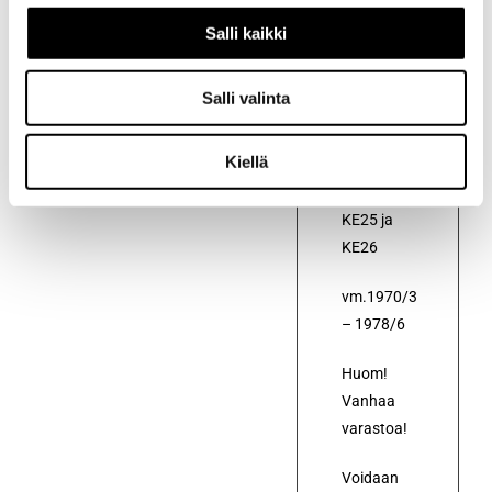
termostaatti
Salli kaikki
(88-100
astetta)
Salli valinta
autoon
Toyota
Kiellä
Corolla
KE20,
KE25 ja
KE26
vm.1970/3
– 1978/6
Huom!
Vanhaa
varastoa!
Voidaan