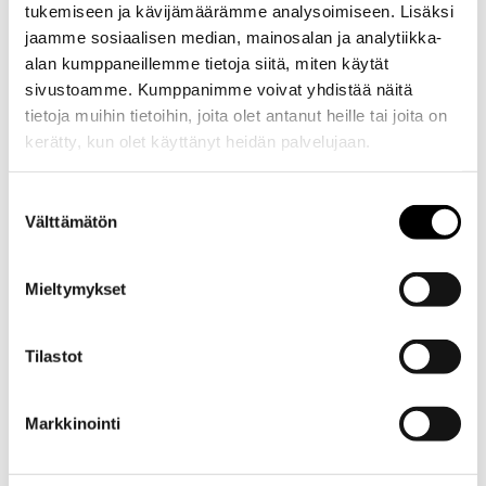
tukemiseen ja kävijämäärämme analysoimiseen. Lisäksi
jaamme sosiaalisen median, mainosalan ja analytiikka-
alan kumppaneillemme tietoja siitä, miten käytät
sivustoamme. Kumppanimme voivat yhdistää näitä
tietoja muihin tietoihin, joita olet antanut heille tai joita on
kerätty, kun olet käyttänyt heidän palvelujaan.
Evästeet >
Suostumuksen
Välttämätön
valinta
Mieltymykset
Tilastot
Kuvaus
Markkinointi
Kuvaus
Alkuperäinen