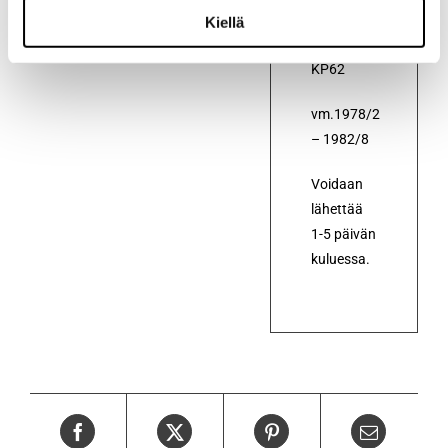
Starlet
Kiellä
KP60 ja
KP62
vm.1978/2
– 1982/8
Voidaan
lähettää
1-5 päivän
kuluessa.