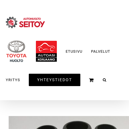
Skip
to
content
ETUSIVU
PALVELUT
YHTEYSTIEDOT
YRITYS