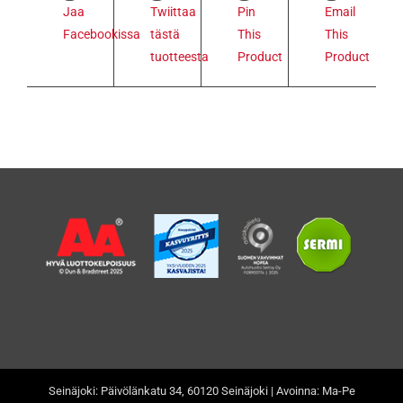
Jaa
Twiittaa
Pin
Email
Facebookissa
tästä
This
This
tuotteesta
Product
Product
Seinäjoki: Päivölänkatu 34, 60120 Seinäjoki | Avoinna: Ma-Pe