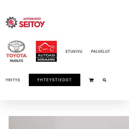
Skip
to
content
ETUSIVU
PALVELUT
YHTEYSTIEDOT
YRITYS