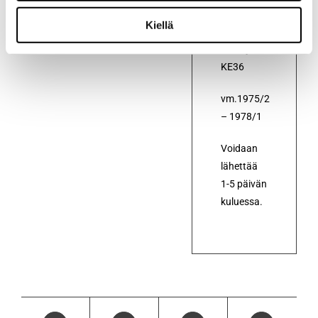
Corolla
Kiellä
KE30,
KE35 ja
KE36
vm.1975/2
– 1978/1
Voidaan
lähettää
1-5 päivän
kuluessa.