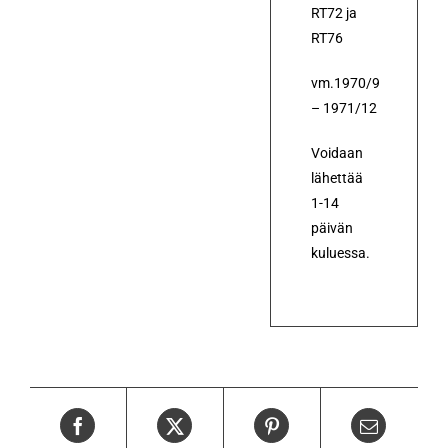
RT72 ja
RT76
vm.1970/9
– 1971/12
Voidaan
lähettää
1-14
päivän
kuluessa.