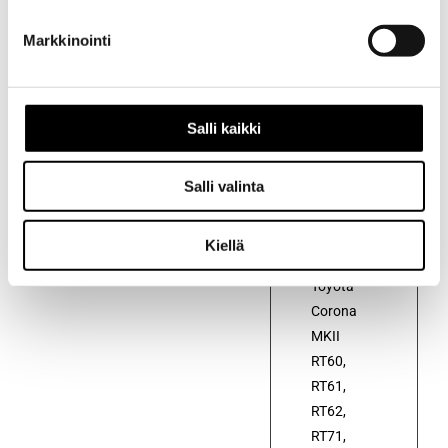
Markkinointi
Kuvaus
Salli kaikki
Kuvaus
Salli valinta
Alkuperäinen
virranjakajan
pyörijä
Kiellä
autoon
Toyota
Corona
MKII
RT60,
RT61,
RT62,
RT71,