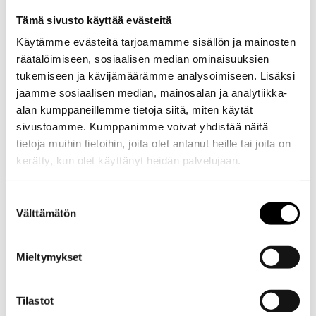
Tämä sivusto käyttää evästeitä
Käytämme evästeitä tarjoamamme sisällön ja mainosten
räätälöimiseen, sosiaalisen median ominaisuuksien
tukemiseen ja kävijämäärämme analysoimiseen. Lisäksi
jaamme sosiaalisen median, mainosalan ja analytiikka-
alan kumppaneillemme tietoja siitä, miten käytät
sivustoamme. Kumppanimme voivat yhdistää näitä
tietoja muihin tietoihin, joita olet antanut heille tai joita on
kerätty, kun olet käyttänyt heidän palvelujaan.
Evästeet >
Suostumuksen
Välttämätön
valinta
Mieltymykset
Tilastot