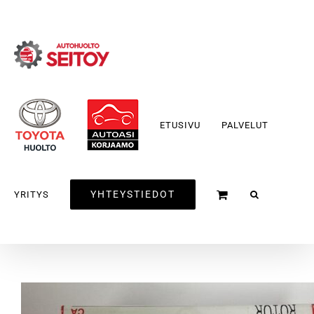
Skip
to
content
ETUSIVU
PALVELUT
YHTEYSTIEDOT
YRITYS