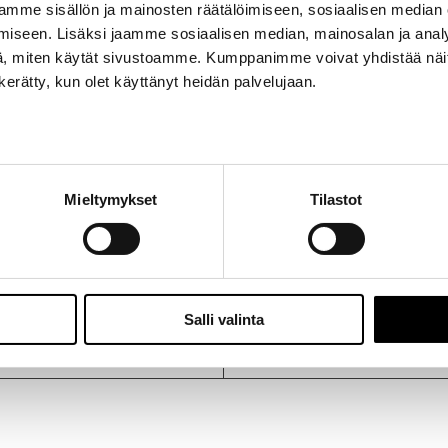
mme sisällön ja mainosten räätälöimiseen, sosiaalisen median
iseen. Lisäksi jaamme sosiaalisen median, mainosalan ja analy
, miten käytät sivustoamme. Kumppanimme voivat yhdistää näitä t
 virranjakajan pyörijä autoon Toyota Corona MKII MX12
n kerätty, kun olet käyttänyt heidän palvelujaan.
 1974/8
ttää 1-14 päivän kuluessa.
Mieltymykset
Tilastot
Salli valinta
Twiittaa tästä tuotteesta
Pin This Product