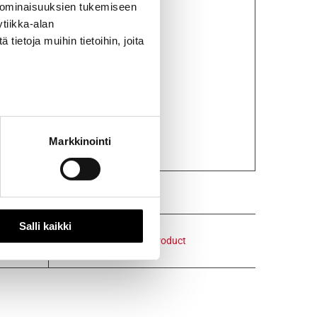
 ominaisuuksien tukemiseen
tiikka-alan
ietoja muihin tietoihin, joita
Markkinointi
Salli kaikki
Email This Product