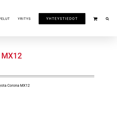
YHTEYSTIEDOT
VELUT
YRITYS
jä MX12
Toyota Corona MX12