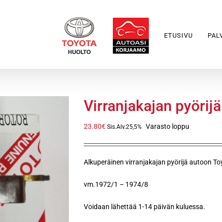
ETUSIVU
PAL
Virranjakajan pyöri
23.80
€
Varasto loppu
Sis.Alv.25,5%
Alkuperäinen virranjakajan pyörijä autoon 
vm.1972/1 – 1974/8
Voidaan lähettää 1-14 päivän kuluessa.