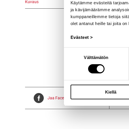
Kuvaus
Käytämme evästeitä tarjoama
ja kävijämäärämme analysoim
Kuvaus
kumppaneillemme tietoja siitä
Alkuperäinen
olet antanut heille tai joita o
vm.1972/1 –
Evästeet >
Voidaan lähe
Suostumuksen
Välttämätön
valinta
Kiellä
Jaa Facebookissa