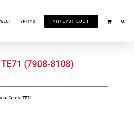
YHTEYSTIEDOT
VELUT
YRITYS
ä TE71 (7908-8108)
yota Corolla TE71