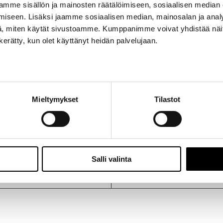
mme sisällön ja mainosten räätälöimiseen, sosiaalisen median
iseen. Lisäksi jaamme sosiaalisen median, mainosalan ja analy
, miten käytät sivustoamme. Kumppanimme voivat yhdistää näitä t
 virranjakajan pyörijä autoon Toyota Corolla TE71
n kerätty, kun olet käyttänyt heidän palvelujaan.
 1981/8
ttää 1-5 päivän kuluessa.
Mieltymykset
Tilastot
Salli valinta
Twiittaa tästä tuotteesta
Pin This Product