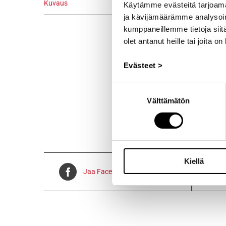
Kuvaus
Käytämme evästeitä tarjoama
ja kävijämäärämme analysoim
Kuvaus
kumppaneillemme tietoja siitä
Alkuperäinen
olet antanut heille tai joita o
vm.1979/8 –
Evästeet >
Voidaan lähe
Suostumuksen
Välttämätön
valinta
Kiellä
Jaa Facebookissa