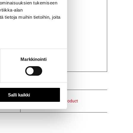
 ominaisuuksien tukemiseen
tiikka-alan
ietoja muihin tietoihin, joita
Markkinointi
Salli kaikki
Email This Product