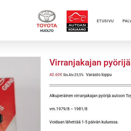
ETUSIVU
PAL
Virranjakajan pyörij
40.60
€
Varasto loppu
Sis.Alv.25,5%
Alkuperäinen virranjakajan pyörijä autoon To
vm.1979/8 – 1981/8
Voidaan lähettää 1-5 päivän kuluessa.