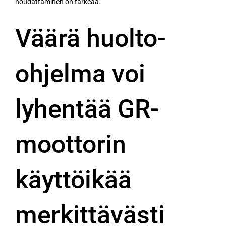
noudattaminen on tärkeää.
Väärä huolto-
ohjelma voi
lyhentää GR-
moottorin
käyttöikää
merkittävästi