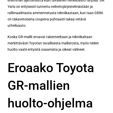
enemmän ajettavuutta kuin tavallinen henkilöauto tarjoaa. GR
Yaris on erityisesti tunnettu nelivetojärjestelmästään ja
rallimaailmasta ammennetusta tekniikastaan, kun taas GR86
on takavetoisena coupena puhtaasti takaa vetävä
urheiluauto.
Koska GR-mallit eroavat rakenteeltaan ja tekniikaltaan
merkittävästi Toyotan tavallisesta mallistosta, myös niiden
huolto vaatii erityistä osaamista ja oikeat välineet.
Eroaako Toyota
GR-mallien
huolto-ohjelma