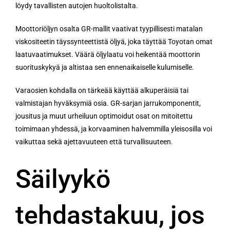
löydy tavallisten autojen huoltolistalta.
Moottoriöljyn osalta GR-mallit vaativat tyypillisesti matalan
viskositeetin täyssynteettistä öljyä, joka täyttää Toyotan omat
laatuvaatimukset. Väärä öljylaatu voi heikentää moottorin
suorituskykyä ja altistaa sen ennenaikaiselle kulumiselle.
Varaosien kohdalla on tärkeää käyttää alkuperäisiä tai
valmistajan hyväksymiä osia. GR-sarjan jarrukomponentit,
jousitus ja muut urheiluun optimoidut osat on mitoitettu
toimimaan yhdessä, ja korvaaminen halvemmilla yleisosilla voi
vaikuttaa sekä ajettavuuteen että turvallisuuteen.
Säilyykö
tehdastakuu, jos