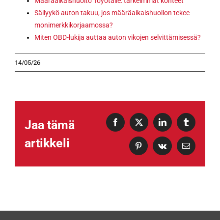
Määräaikaishuolto Toyotalle: tärkeimmät kohteet
Säilyykö auton takuu, jos määräaikaishuollon tekee
monimerkkikorjaamossa?
Miten OBD-lukija auttaa auton vikojen selvittämisessä?
14/05/26
Jaa tämä
Facebook
X
LinkedIn
Tumblr
artikkeli
Pinterest
Vk
Sähköposti