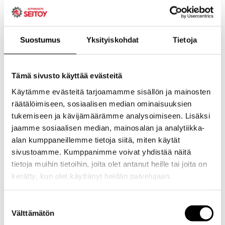
valmistaja on määritellyt omat, tarkemmat ohjeistukset, jotka
huomioivat moottorin korkeat kierrosluvut, tehostetun
jäähdytyksen tarpeen sekä urheiluun optimoidun
Suostumus
Yksityiskohdat
Tietoja
voimansiirron erityisvaatimukset.
Käytännössä tämä tarkoittaa, että GR-auton huollon tekijällä
Tämä sivusto käyttää evästeitä
pitää olla pääsy Toyotan viimeisimpiin teknisiin ohjeisiin ja
oikeat erikoistyökalut. Pelkkä yleinen autohuolto-osaaminen ei
Käytämme evästeitä tarjoamamme sisällön ja mainosten
riitä takaamaan, että kaikki huoltokohteet tulevat käsitellyiksi
räätälöimiseen, sosiaalisen median ominaisuuksien
oikein.
tukemiseen ja kävijämäärämme analysoimiseen. Lisäksi
jaamme sosiaalisen median, mainosalan ja analytiikka-
Kuinka usein
alan kumppaneillemme tietoja siitä, miten käytät
sivustoamme. Kumppanimme voivat yhdistää näitä
tietoja muihin tietoihin, joita olet antanut heille tai joita on
Toyota GR-auto
kerätty, kun olet käyttänyt heidän palvelujaan.
Evästeet >
Suostumuksen
pitää huollattaa?
Välttämätön
valinta