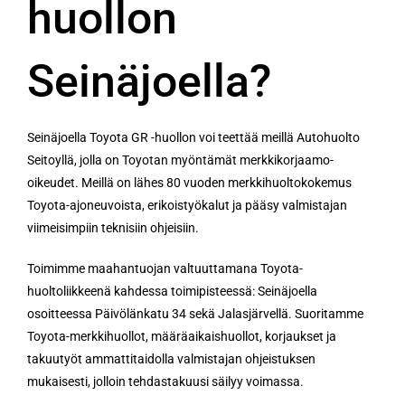
huollon
Seinäjoella?
Seinäjoella Toyota GR -huollon voi teettää meillä Autohuolto
Seitoyllä, jolla on Toyotan myöntämät merkkikorjaamo-
oikeudet. Meillä on lähes 80 vuoden merkkihuoltokokemus
Toyota-ajoneuvoista, erikoistyökalut ja pääsy valmistajan
viimeisimpiin teknisiin ohjeisiin.
Toimimme maahantuojan valtuuttamana Toyota-
huoltoliikkeenä kahdessa toimipisteessä: Seinäjoella
osoitteessa Päivölänkatu 34 sekä Jalasjärvellä. Suoritamme
Toyota-merkkihuollot, määräaikaishuollot, korjaukset ja
takuutyöt ammattitaidolla valmistajan ohjeistuksen
mukaisesti, jolloin tehdastakuusi säilyy voimassa.