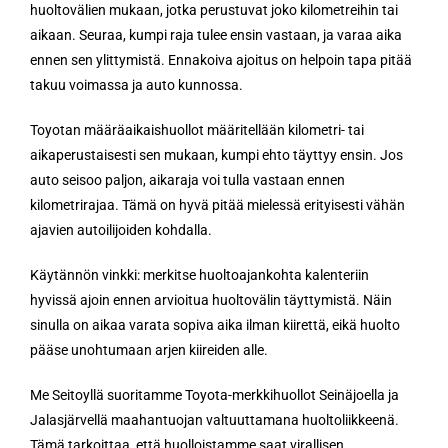
huoltovälien mukaan, jotka perustuvat joko kilometreihin tai
aikaan. Seuraa, kumpi raja tulee ensin vastaan, ja varaa aika
ennen sen ylittymistä. Ennakoiva ajoitus on helpoin tapa pitää
takuu voimassa ja auto kunnossa.
Toyotan määräaikaishuollot määritellään kilometri- tai
aikaperustaisesti sen mukaan, kumpi ehto täyttyy ensin. Jos
auto seisoo paljon, aikaraja voi tulla vastaan ennen
kilometrirajaa. Tämä on hyvä pitää mielessä erityisesti vähän
ajavien autoilijoiden kohdalla.
Käytännön vinkki: merkitse huoltoajankohta kalenteriin
hyvissä ajoin ennen arvioitua huoltovälin täyttymistä. Näin
sinulla on aikaa varata sopiva aika ilman kiirettä, eikä huolto
pääse unohtumaan arjen kiireiden alle.
Me Seitoyllä suoritamme Toyota-merkkihuollot Seinäjoella ja
Jalasjärvellä maahantuojan valtuuttamana huoltoliikkeenä.
Tämä tarkoittaa, että huolloistamme saat virallisen