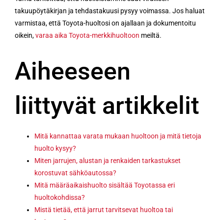
takuupöytäkirjan ja tehdastakuusi pysyy voimassa. Jos haluat
varmistaa, että Toyota-huoltosi on ajallaan ja dokumentoitu
oikein,
varaa aika Toyota-merkkihuoltoon
meiltä.
Aiheeseen
liittyvät artikkelit
Mitä kannattaa varata mukaan huoltoon ja mitä tietoja
huolto kysyy?
Miten jarrujen, alustan ja renkaiden tarkastukset
korostuvat sähköautossa?
Mitä määräaikaishuolto sisältää Toyotassa eri
huoltokohdissa?
Mistä tietää, että jarrut tarvitsevat huoltoa tai