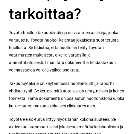
tarkoittaa?
Toyota-huollon takuupöytäkirja on virallinen asiakirja, jonka
valtuutettu Toyota-huoltoliike antaa jokaisesta suoritetusta
huollosta. Se todistaa, että huolto on tehty Toyotan
vaatimusten mukaisesti, oikeilla varaosilla ja
ammattitaitoisesti. Ilman tätä dokumenttia tehdastakuun
voimassaoloa voi olla vaikea osoittaa.
Takuupöytäkirja on käytännössä huollon kuitti ja raportti
yhdistettynä. Se kertoo, mitä autollesi on tehty, milloin ja kenen
toimesta. Tämä dokumentti on osa auton huoltohistoriaa, joka
kulkee auton mukana koko sen elinkaaren ajan.
Toyota Relax -turva liittyy myös tähän kokonaisuuteen. Se
aktivoituu automaattisesti jokaisesta määräaikaishuollosta ja