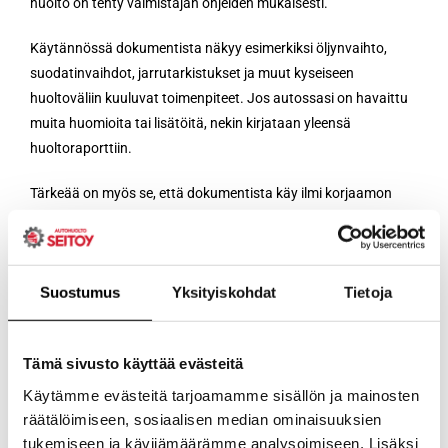
huolto on tehty valmistajan ohjeiden mukaisesti.
Käytännössä dokumentista näkyy esimerkiksi öljynvaihto,
suodatinvaihdot, jarrutarkistukset ja muut kyseiseen
huoltoväliin kuuluvat toimenpiteet. Jos autossasi on havaittu
muita huomioita tai lisätöitä, nekin kirjataan yleensä
huoltoraporttiin.
Tärkeää on myös se, että dokumentista käy ilmi korjaamon
valtuutus. Toyota-merkkihuolto-oikeudet omaava korjaamo voi
antaa virallisen takuupöytäkirjan, kun taas valtuuttamaton
korjaamo ei tähän pysty.
Suostumus
Yksityiskohdat
Tietoja
Milloin
Tämä sivusto käyttää evästeitä
takuupöytäkirjaa
Käytämme evästeitä tarjoamamme sisällön ja mainosten
räätälöimiseen, sosiaalisen median ominaisuuksien
tukemiseen ja kävijämäärämme analysoimiseen. Lisäksi