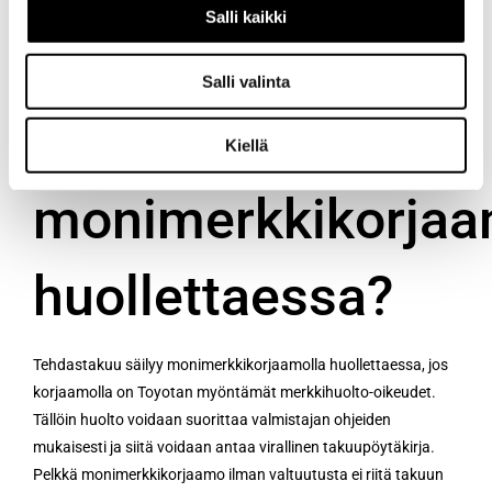
Salli kaikki
Säilyykö
Salli valinta
tehdastakuu
Kiellä
monimerkkikorjaa
huollettaessa?
Tehdastakuu säilyy monimerkkikorjaamolla huollettaessa, jos
korjaamolla on Toyotan myöntämät merkkihuolto-oikeudet.
Tällöin huolto voidaan suorittaa valmistajan ohjeiden
mukaisesti ja siitä voidaan antaa virallinen takuupöytäkirja.
Pelkkä monimerkkikorjaamo ilman valtuutusta ei riitä takuun