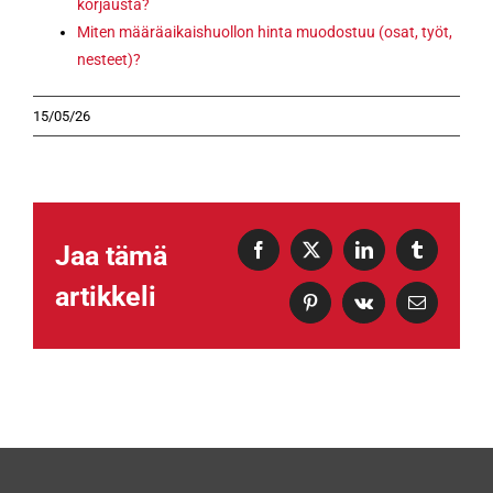
korjausta?
Miten määräaikaishuollon hinta muodostuu (osat, työt,
nesteet)?
15/05/26
Jaa tämä
Facebook
X
LinkedIn
Tumblr
artikkeli
Pinterest
Vk
Sähköposti