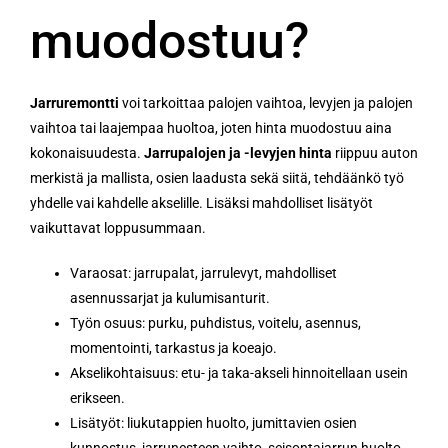
muodostuu?
Jarruremontti
voi tarkoittaa palojen vaihtoa, levyjen ja palojen
vaihtoa tai laajempaa huoltoa, joten hinta muodostuu aina
kokonaisuudesta.
Jarrupalojen ja -levyjen hinta
riippuu auton
merkistä ja mallista, osien laadusta sekä siitä, tehdäänkö työ
yhdelle vai kahdelle akselille. Lisäksi mahdolliset lisätyöt
vaikuttavat loppusummaan.
Varaosat: jarrupalat, jarrulevyt, mahdolliset
asennussarjat ja kulumisanturit.
Työn osuus: purku, puhdistus, voitelu, asennus,
momentointi, tarkastus ja koeajo.
Akselikohtaisuus: etu- ja taka-akseli hinnoitellaan usein
erikseen.
Lisätyöt: liukutappien huolto, jumittavien osien
kunnostus, jarrunesteen vaihto, seisontajarrun huolto.