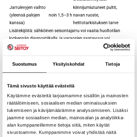
Jarrulevyjen vaihto
kiinnijumiutuneet pultit,
(yleensä palojen
noin 1,5–3 h
navan ruoste,
kanssa)
heittotarkistuksen tarve
Lisätekijöitä: sähköinen seisontajarru voi vaatia huoltotilan
kytkennän diagnostiikalla, ja varaosien saatavuus voi
vaikuttaa siihen, onnistuuko työ samana päivänä. Sisäänajo
tehdään rauhallisilla jarrutuksilla ensimmäisten ajokilometrien
aikana, jotta palat ja levyt ”pariutuvat”.
Suostumus
Yksityiskohdat
Tietoja
Mistä tietää, että
Tämä sivusto käyttää evästeitä
Käytämme evästeitä tarjoamamme sisällön ja mainosten
jarrupalat tai
räätälöimiseen, sosiaalisen median ominaisuuksien
tukemiseen ja kävijämäärämme analysoimiseen. Lisäksi
jaamme sosiaalisen median, mainosalan ja analytiikka-
jarrulevyt pitää
alan kumppaneillemme tietoja siitä, miten käytät
sivustoamme. Kumppanimme voivat yhdistää näitä