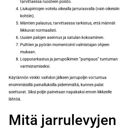
tarvittaessa ruosteen poisto.
Liukupintojen voitelu oikealla jarrurasvalla (vain oikeisiin
kohtiin).
Mäntien palautus, tarvittaessa tarkistus, että männät
liikkuvat normaalisti.
Uusien palojen asennus ja satulan kokoaminen.
Pulttien ja pyörän momentointi valmistajan ohjeen
mukaan.
Lopputarkastus ja jarrupolkimen ”pumpaus” tuntuman
varmistamiseksi.
Käytännön vinkki: vaihdon jälkeen jarrupoljin voi tuntua
ensimmäisillä painalluksilla pidemmältä, kunnes palat
asettuvat. Siksi poljin painetaan napakaksi ennen liikkeelle
lähtöä.
Mitä jarrulevyjen