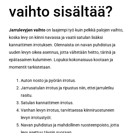
vaihto sisältää?
Jarrulevyjen vaihto
on laajempi työ kuin pelkkä palojen vaihto,
koska levy on kiinni navassa ja vaatii satulan lisäksi
kannattimen irrotuksen. Olennaista on navan puhdistus ja
uuden levyn oikea asennus, jotta vältetään heitto, tärinä ja
epätasainen kuluminen. Lopuksi kokonaisuus kootaan ja
momentit tarkistetaan.
Auton nosto ja pyörän irrotus.
Jarrusatulan irrotus ja ripustus niin, ettei jarruletku
rasitu.
Satulan kannattimen irrotus.
Vanhan levyn irrotus, tarvittaessa kiinniruostuneen
levyn irrotustyöt.
Navan puhdistus ja mahdollinen ruosteenpoisto, jotta
levy asettuu täysin suoraan.