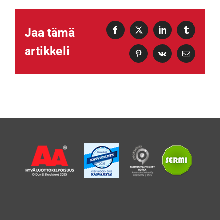
Jaa tämä
Facebook
X
LinkedIn
Tumblr
artikkeli
Pinterest
Vk
Sähköposti