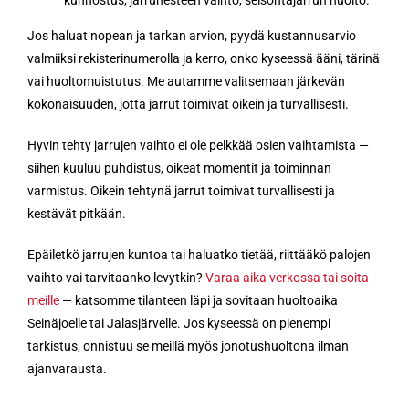
Jos haluat nopean ja tarkan arvion, pyydä kustannusarvio
valmiiksi rekisterinumerolla ja kerro, onko kyseessä ääni, tärinä
vai huoltomuistutus. Me autamme valitsemaan järkevän
kokonaisuuden, jotta jarrut toimivat oikein ja turvallisesti.
Hyvin tehty jarrujen vaihto ei ole pelkkää osien vaihtamista —
siihen kuuluu puhdistus, oikeat momentit ja toiminnan
varmistus. Oikein tehtynä jarrut toimivat turvallisesti ja
kestävät pitkään.
Epäiletkö jarrujen kuntoa tai haluatko tietää, riittääkö palojen
vaihto vai tarvitaanko levytkin?
Varaa aika verkossa tai soita
meille
— katsomme tilanteen läpi ja sovitaan huoltoaika
Seinäjoelle tai Jalasjärvelle. Jos kyseessä on pienempi
tarkistus, onnistuu se meillä myös jonotushuoltona ilman
ajanvarausta.