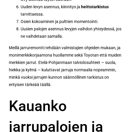
Uuden levyn asennus, kiinnitys ja
heittotarkistus
tarvittaessa.
Osien kokoaminen ja pulttien momentointi.
Uusien palojen asennus levyjen vaihdon yhteydessä, jos
ne vaihdetaan samalla.
Meillä jarruremontti tehdään valmistajien ohjeiden mukaan, ja
monimerkkikorjaamona huollamme sekä Toyotan että muiden
merkkien jarrut. Etelä-Pohjanmaan talviolosuhteet — suola,
hiekka ja kylmä — kuluttavat jarruja normaalia nopeammin,
minkä vuoksi jarrujen kunnon säännöllinen tarkistus on
erityisen tärkeää täällä.
Kauanko
jarrupalojen ja