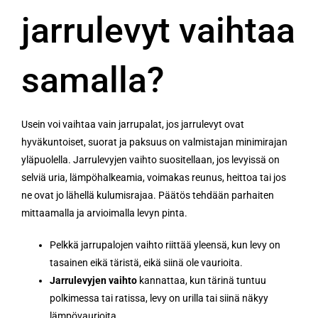
jarrulevyt vaihtaa
samalla?
Usein voi vaihtaa vain jarrupalat, jos jarrulevyt ovat
hyväkuntoiset, suorat ja paksuus on valmistajan minimirajan
yläpuolella. Jarrulevyjen vaihto suositellaan, jos levyissä on
selviä uria, lämpöhalkeamia, voimakas reunus, heittoa tai jos
ne ovat jo lähellä kulumisrajaa. Päätös tehdään parhaiten
mittaamalla ja arvioimalla levyn pinta.
Pelkkä jarrupalojen vaihto riittää yleensä, kun levy on
tasainen eikä täristä, eikä siinä ole vaurioita.
Jarrulevyjen vaihto
kannattaa, kun tärinä tuntuu
polkimessa tai ratissa, levy on urilla tai siinä näkyy
lämpövaurioita.