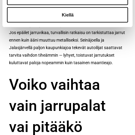
selvästi enemmän.
Kiellä
Käytännön tarkistus: palojen jäljellä oleva kitkapinta
arvioidaan ja levy mitataan paksuuden sekä kunnon mukaan.
Jos epäilet jarruvikaa, turvallisin ratkaisu on tarkistuttaa jarrut
ennen kuin ääni muuttuu metalliseksi. Seinäjoella ja
Jalasjärvellä paljon kaupunkiajoa tekevät autoilijat saattavat
tarvita vaihdon tiheämmin — lyhyet, toistuvat jarrutukset
kuluttavat paloja nopeammin kuin tasainen maantieajo.
Voiko vaihtaa
vain jarrupalat
vai pitääkö