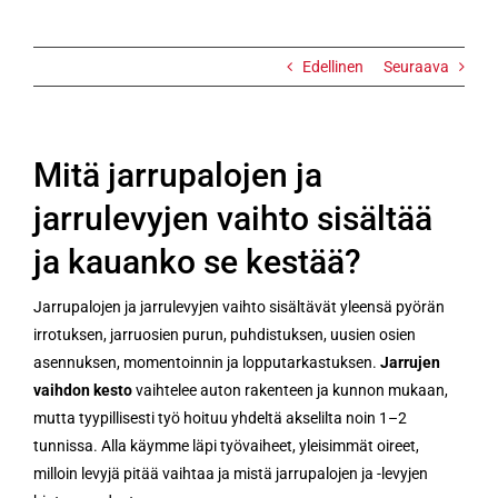
kauanko se
kestää?
Edellinen
Seuraava
Mitä jarrupalojen ja
jarrulevyjen vaihto sisältää
ja kauanko se kestää?
Jarrupalojen ja jarrulevyjen vaihto sisältävät yleensä pyörän
irrotuksen, jarruosien purun, puhdistuksen, uusien osien
asennuksen, momentoinnin ja lopputarkastuksen.
Jarrujen
vaihdon kesto
vaihtelee auton rakenteen ja kunnon mukaan,
mutta tyypillisesti työ hoituu yhdeltä akselilta noin 1–2
tunnissa. Alla käymme läpi työvaiheet, yleisimmät oireet,
milloin levyjä pitää vaihtaa ja mistä jarrupalojen ja -levyjen