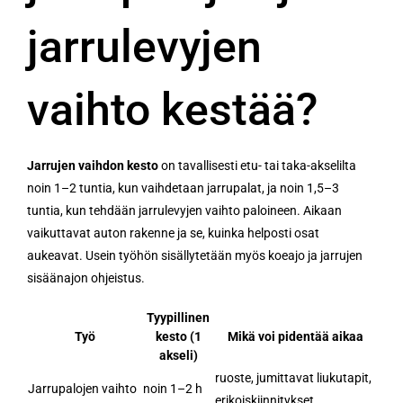
jarrulevyjen
vaihto kestää?
Jarrujen vaihdon kesto
on tavallisesti etu- tai taka-akselilta
noin 1–2 tuntia, kun vaihdetaan jarrupalat, ja noin 1,5–3
tuntia, kun tehdään jarrulevyjen vaihto paloineen. Aikaan
vaikuttavat auton rakenne ja se, kuinka helposti osat
aukeavat. Usein työhön sisällytetään myös koeajo ja jarrujen
sisäänajon ohjeistus.
Tyypillinen
Työ
kesto (1
Mikä voi pidentää aikaa
akseli)
ruoste, jumittavat liukutapit,
Jarrupalojen vaihto
noin 1–2 h
erikoiskiinnitykset