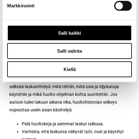
Markkinointi
Määräaikaishuolto vaikuttaa tehdastakuuseen siten, että
takuun säilyminen edellyttää
valmistajan huolto-ohjelman
Salli kaikki
noudattamista
ja huoltojen asianmukaista dokumentointia.
Huollon voi teettää myös monimerkkikorjaamolla EU-sääntelyn
puitteissa, kun työ tehdään valmistajan ohjeilla ja käytetään
Salli valinta
vaatimukset täyttäviä osia ja nesteitä. Oleellista on, että
huoltohistoria on todennettavissa.
Kiellä
Käytännössä tämä tarkoittaa huoltokirjan merkintöjä ja
selkeää laskuerittelyä: mitä tehtiin, mitä osia ja öljylaatuja
käytettiin ja mikä huolto-ohjelman kohta suoritettiin. Jos
autoon tulee takuun aikana vika, huoltohistorian selkeys
nopeuttaa usein asian käsittelyä.
Pidä huoltokirja ja aiemmat laskut tallessa.
Varmista, että laskussa näkyvät työt, osat ja käytetyt