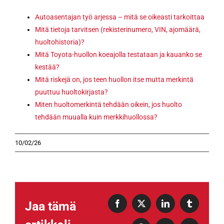
Autoasentajan työ arjessa – mitä se oikeasti tarkoittaa
Mitä tietoja tarvitsen (rekisterinumero, VIN, ajomäärä,
huoltohistoria)?
Mitä Toyota-huollon koeajolla testataan ja kauanko se
kestää?
Mitä riskejä on, jos teen huollon itse mutta merkintä
puuttuu huoltokirjasta?
Miten huoltomerkintä tehdään oikein, jos huolto
tehdään muualla kuin merkkihuollossa?
10/02/26
Jaa tämä
Facebook
X
LinkedIn
Tumblr