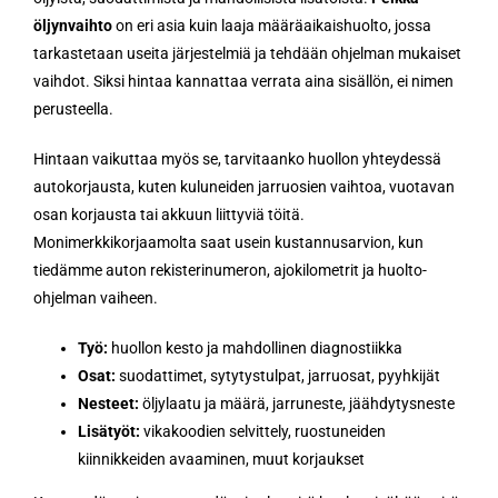
öljynvaihto
on eri asia kuin laaja määräaikaishuolto, jossa
tarkastetaan useita järjestelmiä ja tehdään ohjelman mukaiset
vaihdot. Siksi hintaa kannattaa verrata aina sisällön, ei nimen
perusteella.
Hintaan vaikuttaa myös se, tarvitaanko huollon yhteydessä
autokorjausta, kuten kuluneiden jarruosien vaihtoa, vuotavan
osan korjausta tai akkuun liittyviä töitä.
Monimerkkikorjaamolta saat usein kustannusarvion, kun
tiedämme auton rekisterinumeron, ajokilometrit ja huolto-
ohjelman vaiheen.
Työ:
huollon kesto ja mahdollinen diagnostiikka
Osat:
suodattimet, sytytystulpat, jarruosat, pyyhkijät
Nesteet:
öljylaatu ja määrä, jarruneste, jäähdytysneste
Lisätyöt:
vikakoodien selvittely, ruostuneiden
kiinnikkeiden avaaminen, muut korjaukset