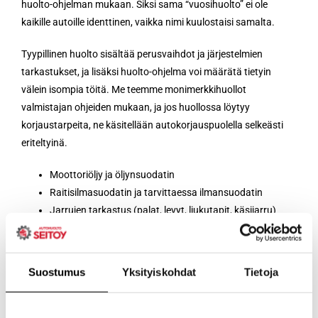
huolto-ohjelman mukaan. Siksi sama “vuosihuolto” ei ole
kaikille autoille identtinen, vaikka nimi kuulostaisi samalta.
Tyypillinen huolto sisältää perusvaihdot ja järjestelmien
tarkastukset, ja lisäksi huolto-ohjelma voi määrätä tietyin
välein isompia töitä. Me teemme monimerkkihuollot
valmistajan ohjeiden mukaan, ja jos huollossa löytyy
korjaustarpeita, ne käsitellään autokorjauspuolella selkeästi
eriteltyinä.
Moottoriöljy ja öljynsuodatin
Raitisilmasuodatin ja tarvittaessa ilmansuodatin
Jarrujen tarkastus (palat, levyt, liukutapit, käsijarru)
Alustan ja ohjauksen tarkastus (nivelten ja puslien
kunto, mahdolliset vuodot)
Nesteiden tarkistus ja tarvittaessa vaihto tai lisäys
Suostumus
Yksityiskohdat
Tietoja
(jäähdytysneste, lasinpesuneste, ohjaustehostimen
neste, kytkinneste)
Valojen, pyyhkijöiden ja turvavarusteiden tarkastus