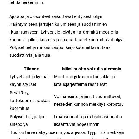
tehdä herkemmin.
Ajotapa ja olosuhteet vaikuttavat erityisesti öljyn
ikääntymiseen, jarrujen kulumiseen ja suodattimien
likaantumiseen. Lyhyet ajot eivät aina lämmitä moottoria
kunnolla, jolloin kosteus ja epäpuhtaudet kuormittavat öljyä.
Pölyiset tiet ja runsas kaupunkiajo kuormittavat taas
suodattimia ja jarruja.
Tilanne
Miksi huolto voi tulla aiemmin
Lyhyet ajot ja kylmät
Moottoriöljy kuormittuu, akku ja
käynnistykset
latausjärjestelmä rasittuvat
Peräkärry,
Voimansiirto ja jarrut kuormittuvat,
kattokuorma, raskas
nesteiden kunnon merkitys korostuu
kuormitus
Pölyiset tiet, paljon
Ilmansuodatin ja raitisilmasuodatin
siitepölyä
likaantuvat nopeammin
Huollon tarve näkyy usein myös arjessa. Tyypillisiä merkkejä