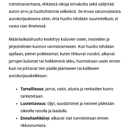
toimintavarmana, ehkäistä vikoja ennakolta sekä säilyttää
auton arvo ja huoltohistoria selkeänä. Se eroaa satunnaisesta
autokorjauksesta siten, että huolto tehdään suunnitellusti, ei
vasta vian ilmetessä.
Määräaikaishuolto keskittyy kuluvien osien, nesteiden ja
järjestelmien kunnon varmistamiseen. Kun huolto tehdään
ajallaan, pienet poikkeamat, kuten tihkuvat vuodot, alkavat
jarrujen kulumat tai heikkenevä akku, huomataan usein ennen
kuin ne johtavat tien päälle jäämiseen tai kalliiseen
autokorjauskeikkaan.
Turvallisuus:
jarrut, valot, alusta ja renkaiden kunto
tarkistetaan.
Luotettavuus:
öljyt, suodattimet ja nesteet pidetään
oikealla tasolla ja laadulla.
Ennaltaehkäisy:
alkavat viat tunnistetaan ennen
rikkoutumista.