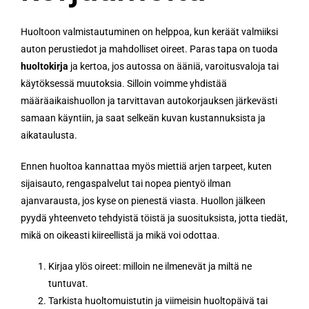
Huoltoon valmistautuminen on helppoa, kun keräät valmiiksi
auton perustiedot ja mahdolliset oireet. Paras tapa on tuoda
huoltokirja
ja kertoa, jos autossa on ääniä, varoitusvaloja tai
käytöksessä muutoksia. Silloin voimme yhdistää
määräaikaishuollon ja tarvittavan autokorjauksen järkevästi
samaan käyntiin, ja saat selkeän kuvan kustannuksista ja
aikataulusta.
Ennen huoltoa kannattaa myös miettiä arjen tarpeet, kuten
sijaisauto, rengaspalvelut tai nopea pientyö ilman
ajanvarausta, jos kyse on pienestä viasta. Huollon jälkeen
pyydä yhteenveto tehdyistä töistä ja suosituksista, jotta tiedät,
mikä on oikeasti kiireellistä ja mikä voi odottaa.
Kirjaa ylös oireet: milloin ne ilmenevät ja miltä ne
tuntuvat.
Tarkista huoltomuistutin ja viimeisin huoltopäivä tai