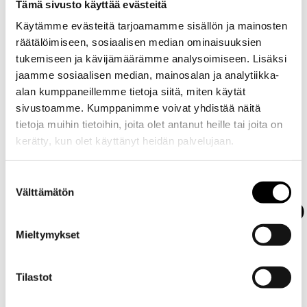
Tämä sivusto käyttää evästeitä
Vikakoodien luku ja huoltomuistuttimen nollaus
Käytämme evästeitä tarjoamamme sisällön ja mainosten
räätälöimiseen, sosiaalisen median ominaisuuksien
Huolto-ohjelman mukaan voidaan tehdä myös esimerkiksi
tukemiseen ja kävijämäärämme analysoimiseen. Lisäksi
sytytystulppien vaihto, vaihteistoöljyn vaihto, jarrunesteen
jaamme sosiaalisen median, mainosalan ja analytiikka-
vaihto tai jakohihnan vaihtoon liittyvät työt. Nämä ovat
alan kumppaneillemme tietoja siitä, miten käytät
tyypillisiä kohtia, joissa oikea ajoitus säästää vaivalta ja
sivustoamme. Kumppanimme voivat yhdistää näitä
vähentää rikkoutumisriskiä.
tietoja muihin tietoihin, joita olet antanut heille tai joita on
kerätty, kun olet käyttänyt heidän palvelujaan.
Miten
Evästeet >
Suostumuksen
Välttämätön
valinta
määräaikaishuolto
Mieltymykset
vaikuttaa
Tilastot
tehdastakuuseen