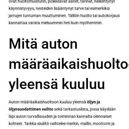
ovat huoltomuistutin, poikkeavat äänet, tärinät, heikentynyt
käynnistyvyys, nesteiden lisääntynyt tarve tai esimerkiksi
jarrujen tuntuman muuttuminen. Tällöin huolto tai autokorjaus
kannattaa varata mieluummin heti kuin myöhemmin.
Mitä auton
määräaikaishuolt
yleensä kuuluu
Auton määräaikaishuoltoon kuuluu yleensä
öljyn ja
öljynsuodattimen vaihto
sekä tarkastuslista, jossa käydään
läpi auton turvallisuuden ja toiminnan kannalta olennaiset
kohteet. Tarkka sisältö vaihtelee merkin, mallin, moottorin ja