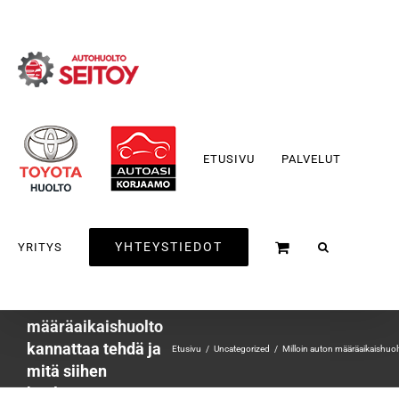
Skip
to
content
ETUSIVU
PALVELUT
YHTEYSTIEDOT
YRITYS
Milloin auton
määräaikaishuolto
kannattaa tehdä ja
Etusivu
Uncategorized
Milloin auton määräaikaishuol
mitä siihen
kuuluu?