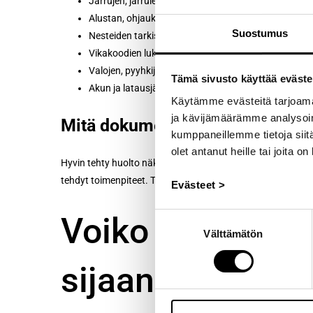
Jarrujen, jarruletkujen ja jarrunesteen tarkastus (j
Alustan, ohjauksen ja nivelten tarkastus
Suostumus
Nesteiden tarkistus ja täydennys (jäähdytysneste, l
Vikakoodien luku ja huoltomuistuttimen nollaus, ku
Valojen, pyyhkijöiden ja näkyvien vuotojen tarkastus
Tämä sivusto käyttää eväste
Akun ja latausjärjestelmän peruskuntoarvio
Käytämme evästeitä tarjoama
ja kävijämäärämme analysoim
Mitä dokumentointi tarkoittaa 
kumppaneillemme tietoja siitä
olet antanut heille tai joita o
Hyvin tehty huolto näkyy merkintänä huoltokirjassa tai val
tehdyt toimenpiteet. Tämä on tärkeää takuun ja myöhemm
Evästeet >
Voiko määräaika
Suostumuksen
Välttämätön
valinta
sijaan monimerk