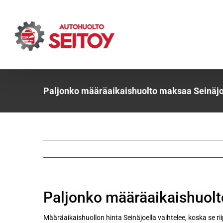
Skip
to
content
Paljonko määräaikaishuolto maksaa Seinäjo
Paljonko määräaikaishuolt
Määräaikaishuollon hinta Seinäjoella vaihtelee, koska se ri