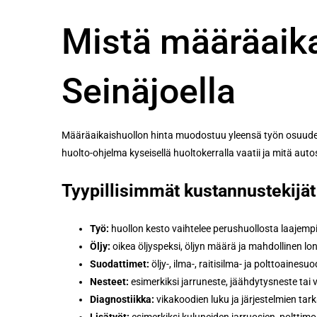
Mistä määräaik
Seinäjoella
Määräaikaishuollon hinta muodostuu yleensä työn osuudesta 
huolto-ohjelma kyseisellä huoltokerralla vaatii ja mitä auto
Tyypillisimmät kustannustekijät
Työ:
huollon kesto vaihtelee perushuollosta laajempi
Öljy:
oikea öljyspeksi, öljyn määrä ja mahdollinen lo
Suodattimet:
öljy-, ilma-, raitisilma- ja polttoaine
Nesteet:
esimerkiksi jarruneste, jäähdytysneste tai
Diagnostiikka:
vikakoodien luku ja järjestelmien tar