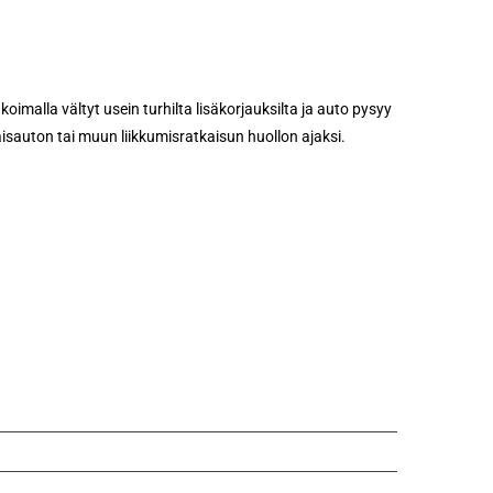
imalla vältyt usein turhilta lisäkorjauksilta ja auto pysyy
aisauton tai muun liikkumisratkaisun huollon ajaksi.