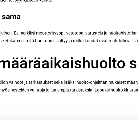
iden tai pyyhkijöiden vaihto.
e sama
juinen. Esimerkiksi moottorityyppi, vetotapa, varustelu ja huoltohistorian 
tukäteen, mitä huoltoon sisältyy ja mitkä kohdat ovat mahdollisia lisä
 määräaikaishuolto s
llon vaihdot ja tarkastukset sekä lisäksi huolto-ohjelman mukaiset määr
myös nesteiden vaihtoja ja laajempia tarkistuksia. Lopuksi huolto kirjataa
s tai vaihto