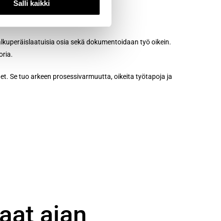
Salli kaikki
alkuperäislaatuisia osia sekä dokumentoidaan työ oikein.
oria.
et. Se tuo arkeen prosessivarmuutta, oikeita työtapoja ja
raat ajan