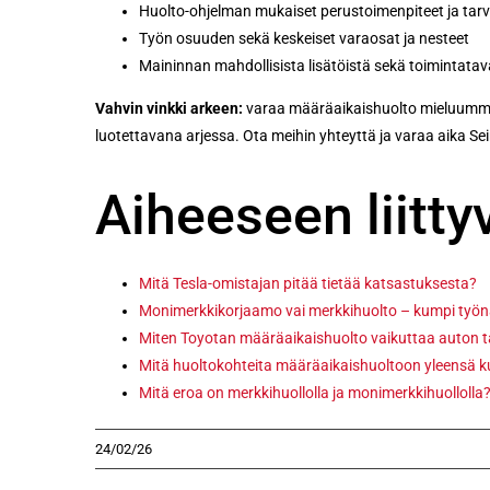
Huolto-ohjelman mukaiset perustoimenpiteet ja tarv
Työn osuuden sekä keskeiset varaosat ja nesteet
Maininnan mahdollisista lisätöistä sekä toimintatava
Vahvin vinkki arkeen:
varaa määräaikaishuolto mieluummin h
luotettavana arjessa. Ota meihin yhteyttä ja varaa aika Sei
Aiheeseen liittyv
Mitä Tesla-omistajan pitää tietää katsastuksesta?
Monimerkkikorjaamo vai merkkihuolto – kumpi työ
Miten Toyotan määräaikaishuolto vaikuttaa auton 
Mitä huoltokohteita määräaikaishuoltoon yleensä k
Mitä eroa on merkkihuollolla ja monimerkkihuollolla
24/02/26