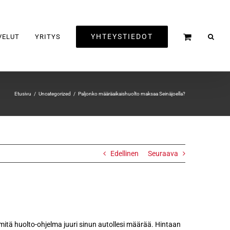
YHTEYSTIEDOT
VELUT
YRITYS
Etusivu
Uncategorized
Paljonko määräaikaishuolto maksaa Seinäjoella?
Edellinen
Seuraava
, mitä huolto-ohjelma juuri sinun autollesi määrää. Hintaan