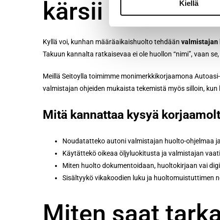
kärsii
Kiellä
Kyllä voi, kunhan määräaikaishuolto tehdään
valmistajan
Takuun kannalta ratkaisevaa ei ole huollon “nimi”, vaan se, 
Meillä Seitoylla toimimme monimerkkikorjaamona Autoasi-ke
valmistajan ohjeiden mukaista tekemistä myös silloin, ku
Mitä kannattaa kysyä korjaamol
Noudatatteko autoni valmistajan huolto-ohjelmaa ja
Käytättekö oikeaa öljyluokitusta ja valmistajan vaa
Miten huolto dokumentoidaan, huoltokirjaan vai digi
Sisältyykö vikakoodien luku ja huoltomuistuttimen 
Miten saat tarka