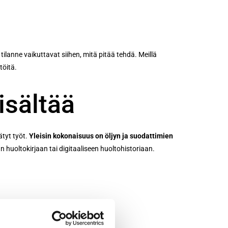
tilanne vaikuttavat siihen, mitä pitää tehdä. Meillä
töitä.
isältää
ätyt työt.
Yleisin kokonaisuus on öljyn ja suodattimien
n huoltokirjaan tai digitaaliseen huoltohistoriaan.