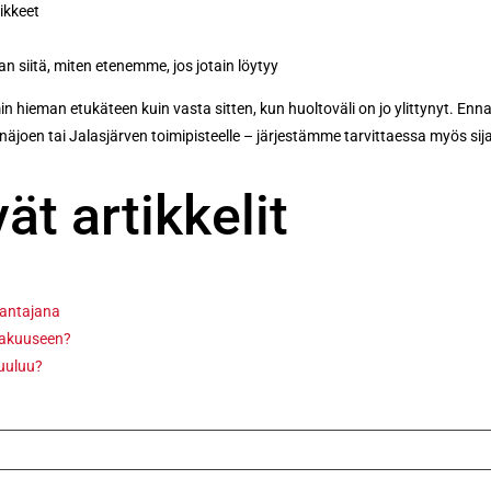
ikkeet
n siitä, miten etenemme, jos jotain löytyy
ieman etukäteen kuin vasta sitten, kun huoltoväli on jo ylittynyt. Ennako
näjoen tai Jalasjärven toimipisteelle – järjestämme tarvittaessa myös sij
ät artikkelit
nantajana
takuuseen?
uuluu?
?