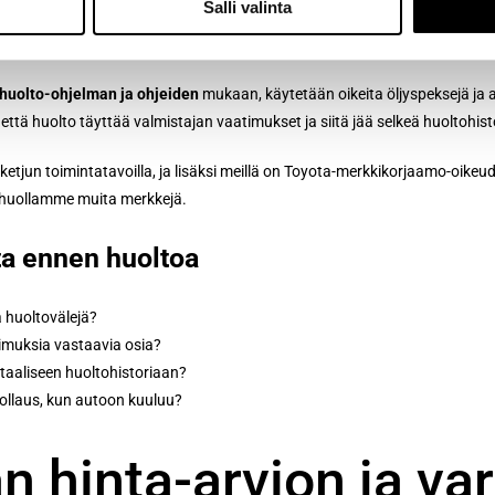
Salli valinta
 huolto-ohjelman ja ohjeiden
mukaan, käytetään oikeita öljyspeksejä ja 
että huolto täyttää valmistajan vaatimukset ja siitä jää selkeä huoltohist
tjun toimintatavoilla, ja lisäksi meillä on Toyota-merkkikorjaamo-oikeud
n huollamme muita merkkejä.
ta ennen huoltoa
 huoltovälejä?
timuksia vastaavia osia?
taaliseen huoltohistoriaan?
nollaus, kun autoon kuuluu?
n hinta-arvion ja va