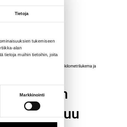
Tietoja
 ominaisuuksien tukemiseen
tiikka-alan
ietoja muihin tietoihin, joita
n kuuluu yleensä huollon päivämäärä, kilometrilukema ja
rkkihuollon
Markkinointi
, että takuu