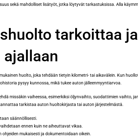
suus sekä mahdolliset lisätyöt, jotka löytyvät tarkastuksissa. Alla käymm
huolto tarkoittaa ja
 ajallaan
ainen huolto, joka tehdään tietyin kilometri- tai aikavälein. Kun huollo
ltohistoria pysyy kunnossa, mikä tukee auton jälleenmyyntiarvoa.
hdä missäkin vaiheessa, esimerkiksi öljynvaihto, suodattimien vaihto, jarr
e kannattaa tarkistaa auton huoltokirjasta tai auton järjestelmästä.
etaan säännöllisesti.
vaihdetaan ennen kuin ne aiheuttavat vikaa.
n ohjeiden mukaisesti ja dokumentoidaan oikein.