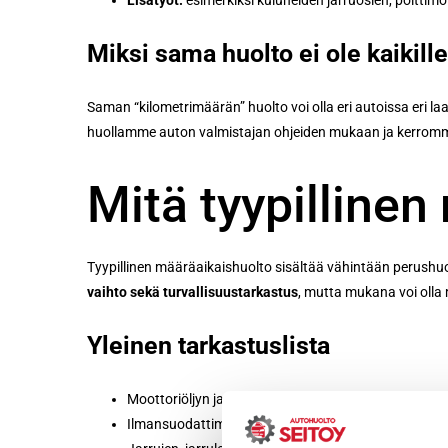
Lisätyöt:
esimerkiksi kuluneiden jarruosien, polttimo
Miksi sama huolto ei ole kaikill
Saman “kilometrimäärän” huolto voi olla eri autoissa eri laa
huollamme auton valmistajan ohjeiden mukaan ja kerromme e
Mitä tyypillinen
Tyypillinen määräaikaishuolto sisältää vähintään perushuo
vaihto sekä turvallisuustarkastus
, mutta mukana voi olla 
Yleinen tarkastuslista
Moottoriöljyn ja öljynsuodattimen vaihto
Ilmansuodattimen ja raitisilmasuodattimen tarkastu