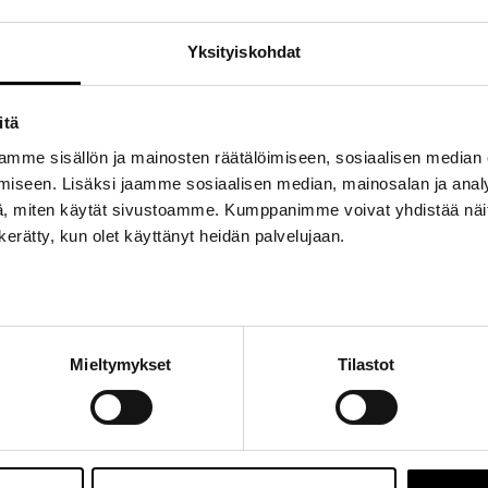
a vaihto ohjelman mukaan)
Yksityiskohdat
asinpesuneste, tarvittaessa muut)
n autoon kuuluu
itä
mme sisällön ja mainosten räätälöimiseen, sosiaalisen median
iseen. Lisäksi jaamme sosiaalisen median, mainosalan ja analy
käytännössä
, miten käytät sivustoamme. Kumppanimme voivat yhdistää näitä t
n kerätty, kun olet käyttänyt heidän palvelujaan.
mistajan digitaalisessa järjestelmässä, riippuen automallista. Merkintää
än jälleenmyynnin kannalta.
ishuollon tehdä me
Mieltymykset
Tilastot
kikorjaamossa ilman