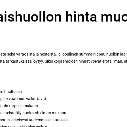
aishuollon hinta mu
sekä varaosista ja nesteistä, ja lopullinen summa riippuu huollon laajuud
sta tarkastuksissa löytyy. Siksi korjaamoiden hinnat voivat erota ilman, et
in huoltoihin.
nglife-vaatimus vaikuttavat.
suodatin tarpeen mukaan.
 vaihteistoöljy huolto-ohjelman mukaan.
kastus, erityisesti uudemmissa autoissa.