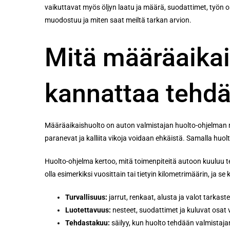
vaikuttavat myös öljyn laatu ja määrä, suodattimet, työn o
muodostuu ja miten saat meiltä tarkan arvion.
Mitä määräaikais
kannattaa tehdä
Määräaikaishuolto on auton valmistajan huolto-ohjelman muk
paranevat ja kalliita vikoja voidaan ehkäistä. Samalla huo
Huolto-ohjelma kertoo, mitä toimenpiteitä autoon kuuluu te
olla esimerkiksi vuosittain tai tietyin kilometrimäärin, ja s
Turvallisuus:
jarrut, renkaat, alusta ja valot tarkast
Luotettavuus:
nesteet, suodattimet ja kuluvat osat 
Tehdastakuu:
säilyy, kun huolto tehdään valmistaja