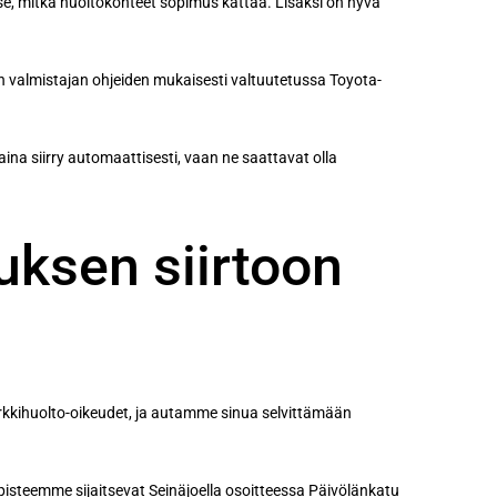
se, mitkä huoltokohteet sopimus kattaa. Lisäksi on hyvä
än valmistajan ohjeiden mukaisesti valtuutetussa Toyota-
ina siirry automaattisesti, vaan ne saattavat olla
ksen siirtoon
rkkihuolto-oikeudet, ja autamme sinua selvittämään
pisteemme sijaitsevat Seinäjoella osoitteessa Päivölänkatu