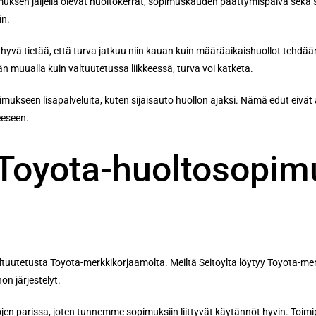
uksen jäljellä olevat huoltokerrat, sopimuskauden päättymispäivä sekä 
in.
 hyvä tietää, että turva jatkuu niin kauan kuin määräaikaishuollot tehdä
än muualla kuin valtuutetussa liikkeessä, turva voi katketa.
ukseen lisäpalveluita, kuten sijaisauto huollon ajaksi. Nämä edut eivät a
eeseen.
Toyota-huoltosopimu
ltuutetusta Toyota-merkkikorjaamolta. Meiltä Seitoylta löytyy Toyota-me
ön järjestelyt.
en parissa, joten tunnemme sopimuksiin liittyvät käytännöt hyvin. Toimi