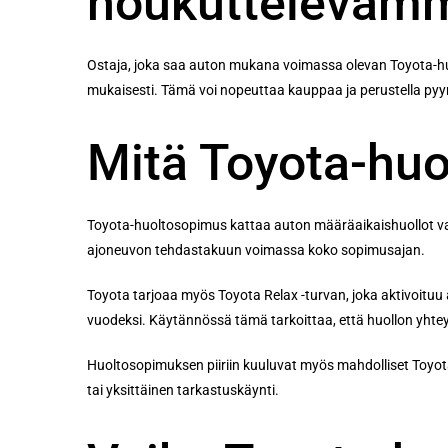
houkuttelevamm
Ostaja, joka saa auton mukana voimassa olevan Toyota-huo
mukaisesti. Tämä voi nopeuttaa kauppaa ja perustella pyyn
Mitä Toyota-huo
Toyota-huoltosopimus kattaa auton määräaikaishuollot valmi
ajoneuvon tehdastakuun voimassa koko sopimusajan.
Toyota tarjoaa myös Toyota Relax -turvan, joka aktivoitu
vuodeksi. Käytännössä tämä tarkoittaa, että huollon yhte
Huoltosopimuksen piiriin kuuluvat myös mahdolliset Toyota
tai yksittäinen tarkastuskäynti.