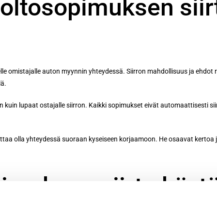
oltosopimuksen siir
elle omistajalle auton myynnin yhteydessä. Siirron mahdollisuus ja ehdot
lä.
 lupaat ostajalle siirron. Kaikki sopimukset eivät automaattisesti siirrä 
taa olla yhteydessä suoraan kyseiseen korjaamoon. He osaavat kertoa ju
imuksen siirto käy