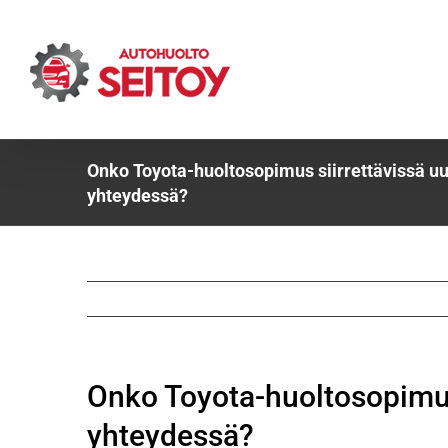
Skip
to
content
Onko Toyota-huoltosopimus siirrettävissä uu
yhteydessä?
Onko Toyota-huoltosopimus 
yhteydessä?