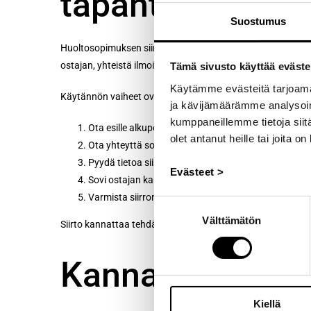
tapahtuu?
Suostumus
Huoltosopimuksen siirto tapahtuu ottamalla yhteyttä sopi
ostajan, yhteistä ilmoitusta tai allekirjoitusta.
Tämä sivusto käyttää eväste
Käytämme evästeitä tarjoama
Käytännön vaiheet ovat yleensä seuraavat:
ja kävijämäärämme analysoim
kumppaneillemme tietoja siitä
Ota esille alkuperäinen huoltosopimus ja tarkista se
olet antanut heille tai joita o
Ota yhteyttä sopimuksen myöntäneeseen Toyota-hu
Pyydä tietoa siirron mahdollisuudesta, mahdollisista 
Evästeet >
Sovi ostajan kanssa, kuka hoitaa yhteydenoton ja mil
Varmista siirron jälkeen, että sopimus on päivitetty
Suostumuksen
Välttämätön
valinta
Siirto kannattaa tehdä mahdollisimman lähellä kaupantekop
Kannattaako huo
Kiellä