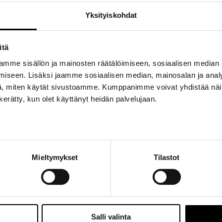
Yksityiskohdat
muksen myöntäneeseen korjaamoon tai Toyota-huoltoliikkeeseen. Siirto e
itä
mme sisällön ja mainosten räätälöimiseen, sosiaalisen median
iseen. Lisäksi jaamme sosiaalisen median, mainosalan ja analy
, miten käytät sivustoamme. Kumppanimme voivat yhdistää näitä t
n ehdot.
n kerätty, kun olet käyttänyt heidän palvelujaan.
oltoliikkeeseen ennen kaupantekoa.
kustannuksista ja tarvittavista asiakirjoista.
loin siirto tehdään.
 uuden omistajan nimiin.
Mieltymykset
Tilastot
äivää, jotta vastuut ovat selkeät molemmille osapuolille.
ltosopimus siirtää v
Salli valinta