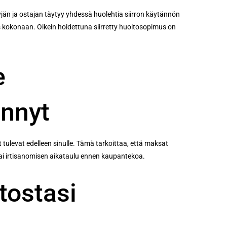
jän ja ostajan täytyy yhdessä huolehtia siirron käytännön
us kokonaan. Oikein hoidettuna siirretty huoltosopimus on
e
ennyt
tulevat edelleen sinulle. Tämä tarkoittaa, että maksat
n tai irtisanomisen aikataulu ennen kaupantekoa.
tostasi