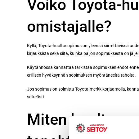
Voiko Toyota-hu
omistajalle?
Kyllä, Toyota-huoltosopimus on yleensä siirrettävissä uud
kirjauksista sekä siitä, kuinka paljon sopimuksesta on jäljel
Käytännössä kannattaa tarkistaa sopimuksen ehdot ennen kuin
erillisen hyväksynnän sopimuksen myöntäneeltä taholta.
Jos sopimus on solmittu Toyota-merkkikorjaamolla, kannat
selkeästi.
Miten huoltosop