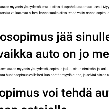
e auton myynnin yhteydessä, mutta siirto ei tapahdu automaattisesti. Myy
imusaika vaikuttavat siihen, kannattaako siirto tehdä vai irtisanoa sopim
osopimus jää sinull
vaikka auto on jo m
isen auton myynnin yhteydessä, sopimus jatkuu sinun nimissäsi ja laskut 
 ota huoltosopimus esille heti, kun päätät myydä auton, ja selvitä siirro
sopimus voi tehdä au