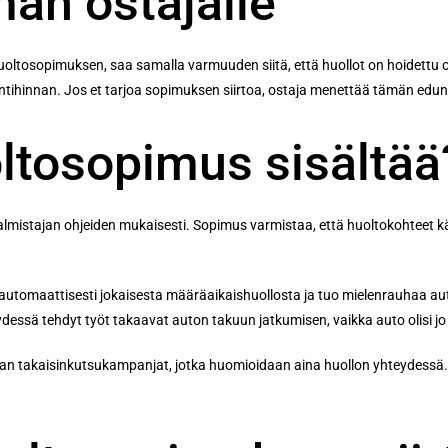
an ostajalle
ltosopimuksen, saa samalla varmuuden siitä, että huollot on hoidettu oi
tihinnan. Jos et tarjoa sopimuksen siirtoa, ostaja menettää tämän edun j
ltosopimus sisältää
stajan ohjeiden mukaisesti. Sopimus varmistaa, että huoltokohteet käydää
u automaattisesti jokaisesta määräaikaishuollosta ja tuo mielenrauhaa 
ydessä tehdyt työt takaavat auton takuun jatkumisen, vaikka auto olisi 
n takaisinkutsukampanjat, jotka huomioidaan aina huollon yhteydessä. So