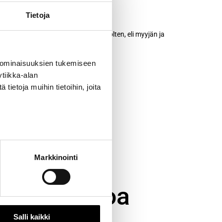
Tietoja
dellyttää yleensä molempien osapuolten, eli myyjän ja
 ominaisuuksien tukemiseen
tiikka-alan
ietoja muihin tietoihin, joita
Markkinointi
ai irtisanoa
Salli kaikki