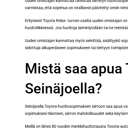
Uuden omistajan kannattaa tarkistaa siirretyn huoltosopim
varmistaa, että sopimus on virallisesti päivitetty omiin nimi
Erityisesti Toyota Relax -turvan osalta uuden omistajan on
huoltoliikkeessä. Jos huoltoja laiminlyödään tai ne teetetä
Uuden omistajan kannattaa myös selvittää, sisältyykö sopim
sidottuja alkuperäiseen sopimukseen tai tiettyyn toimipist
Mistä saa apua 
Seinäjoella?
Seinäjoella Toyota-huoltosopimuksen siirtoon saa apua va
sopimuksesi tilanteen, siirron mahdollisuudet sekä käytänn
Meillä on lähes 80 vuoden merkkihuoltotausta Toyota-autoj