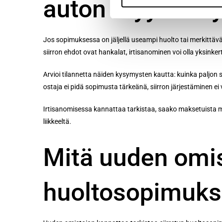
auton myynnin 
Jos sopimuksessa on jäljellä useampi huolto tai merkittävä 
siirron ehdot ovat hankalat, irtisanominen voi olla yksinke
Arvioi tilannetta näiden kysymysten kautta: kuinka paljon
ostaja ei pidä sopimusta tärkeänä, siirron järjestäminen e
Irtisanomisessa kannattaa tarkistaa, saako maksetuista 
liikkeeltä.
Mitä uuden omist
huoltosopimuks