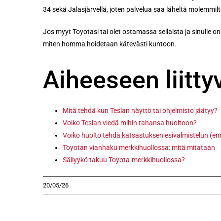
34 sekä Jalasjärvellä, joten palvelua saa läheltä molemmil
Jos myyt Toyotasi tai olet ostamassa sellaista ja sinulle 
miten homma hoidetaan kätevästi kuntoon.
Aiheeseen liittyv
Mitä tehdä kun Teslan näyttö tai ohjelmisto jäätyy?
Voiko Teslan viedä mihin tahansa huoltoon?
Voiko huolto tehdä katsastuksen esivalmistelun (e
Toyotan vianhaku merkkihuollossa: mitä mitataan
Säilyykö takuu Toyota-merkkihuollossa?
20/05/26