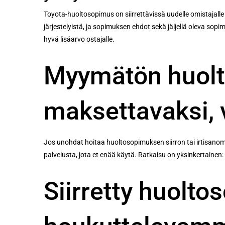
Toyota-huoltosopimus on siirrettävissä uudelle omistajall
järjestelyistä, ja sopimuksen ehdot sekä jäljellä oleva sop
hyvä lisäarvo ostajalle.
Myymätön huolt
maksettavaksi, 
Jos unohdat hoitaa huoltosopimuksen siirron tai irtisanom
palvelusta, jota et enää käytä. Ratkaisu on yksinkertainen:
Siirretty huolto