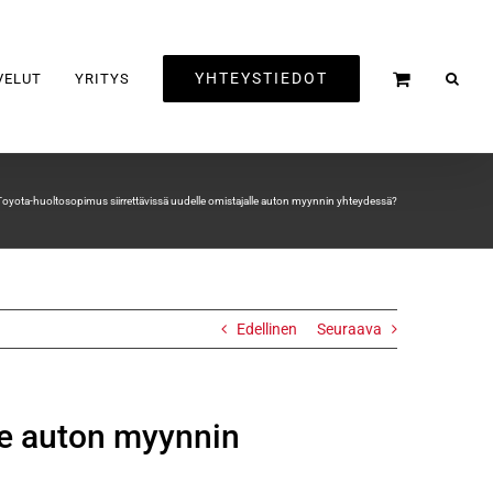
YHTEYSTIEDOT
VELUT
YRITYS
oyota-huoltosopimus siirrettävissä uudelle omistajalle auton myynnin yhteydessä?
Edellinen
Seuraava
le auton myynnin