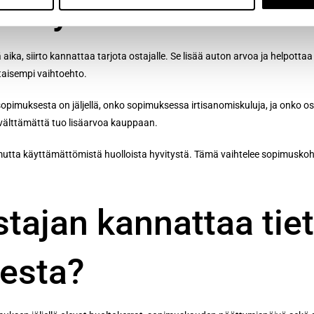
yhteydessä?
aika, siirto kannattaa tarjota ostajalle. Se lisää auton arvoa ja helpotta
rtaisempi vaihtoehto.
 sopimuksesta on jäljellä, onko sopimuksessa irtisanomiskuluja, ja onko
i välttämättä tuo lisäarvoa kauppaan.
mutta käyttämättömistä huolloista hyvitystä. Tämä vaihtelee sopimuskoh
ajan kannattaa tietä
esta?