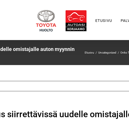
ETUSIVU
PAL
delle omistajalle auton myynnin
Etusivu
Uncategorized
Onko T
siirrettävissä uudelle omistajal