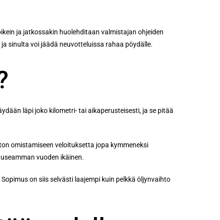
kein ja jatkossakin huolehditaan valmistajan ohjeiden
a sinulta voi jäädä neuvotteluissa rahaa pöydälle.
?
n läpi joko kilometri- tai aikaperusteisesti, ja se pitää
auton omistamiseen veloituksetta jopa kymmeneksi
jo useamman vuoden ikäinen.
pimus on siis selvästi laajempi kuin pelkkä öljynvaihto