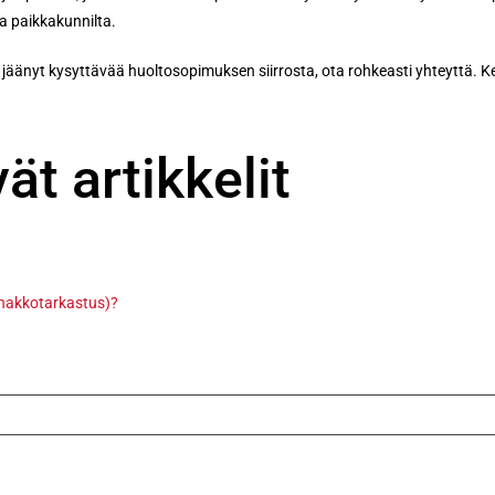
ta paikkakunnilta.
on jäänyt kysyttävää huoltosopimuksen siirrosta, ota rohkeasti yhteyttä. 
ät artikkelit
nnakkotarkastus)?