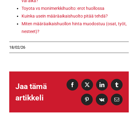
vai aika?
Toyota vs monimerkkihuolto: erot huollossa
Kuinka usein määräaikaishuolto pitää tehdä?
Miten määräaikaishuollon hinta muodostuu (osat, työt,
nesteet)?
18/02/26
Jaa tämä
Facebook
X
LinkedIn
Tumblr
artikkeli
Pinterest
Vk
Sähköposti