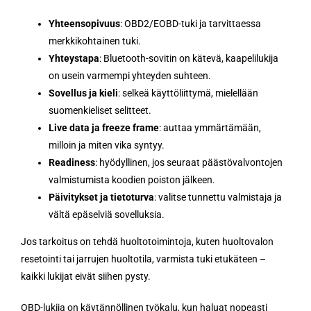
Yhteensopivuus
: OBD2/EOBD-tuki ja tarvittaessa
merkkikohtainen tuki.
Yhteystapa
: Bluetooth-sovitin on kätevä, kaapelilukija
on usein varmempi yhteyden suhteen.
Sovellus ja kieli
: selkeä käyttöliittymä, mielellään
suomenkieliset selitteet.
Live data ja freeze frame
: auttaa ymmärtämään,
milloin ja miten vika syntyy.
Readiness
: hyödyllinen, jos seuraat päästövalvontojen
valmistumista koodien poiston jälkeen.
Päivitykset ja tietoturva
: valitse tunnettu valmistaja ja
vältä epäselviä sovelluksia.
Jos tarkoitus on tehdä huoltotoimintoja, kuten huoltovalon
resetointi tai jarrujen huoltotila, varmista tuki etukäteen –
kaikki lukijat eivät siihen pysty.
OBD-lukija on käytännöllinen työkalu, kun haluat nopeasti