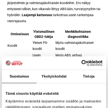
järjestelmiin ja valmistajakohtaisiin koodeihin. Ero näkyy
erityisesti silloin, kun vikavalo liittyy ABS:ään, turvatyynyihin tai
hybridiin.
Laajempi kattavuus
tarkoittaa usein tarkempaa
vianrajausta.
Yleismallinen
Merkkikohtainen
Ominaisuus
OBD2-lukija
diagnostiikka
Yleiset P0-
Myös valmistajakohtaiset
Koodit
koodit
koodit
Usein
Myös ABS, airbag,
Järjestelmät
moottori,
hybridijärjestelmä,
päästöt
korielektroniikka
Laajat resetoinnit, kalibroinnit
Suostumus
Yksityiskohdat
Tietoja
Huoltotoiminnot
Rajalliset
ja testit
Tulkinnan
Suuntaa-
Usein tarkempi, enemmän
tarkkuus
antava
taustatietoa
Tämä sivusto käyttää evästeitä
Korjaamolla käytettävät testilaitteet ovat tarpeen, kun koodi
Käytämme evästeitä tarjoamamme sisällön ja mainosten
on valmistajakohtainen, vika on toistuva tai mukana on turva-
räätälöimiseen, sosiaalisen median ominaisuuksien