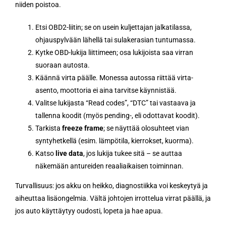
niiden poistoa.
Etsi OBD2-liitin; se on usein kuljettajan jalkatilassa,
ohjauspylvään lähellä tai sulakerasian tuntumassa.
Kytke OBD-lukija liittimeen; osa lukijoista saa virran
suoraan autosta.
Käännä virta päälle. Monessa autossa riittää virta-
asento, moottoria ei aina tarvitse käynnistää.
Valitse lukijasta “Read codes”, “DTC” tai vastaava ja
tallenna koodit (myös pending-, eli odottavat koodit).
Tarkista
freeze frame
; se näyttää olosuhteet vian
syntyhetkellä (esim. lämpötila, kierrokset, kuorma).
Katso
live data
, jos lukija tukee sitä – se auttaa
näkemään antureiden reaaliaikaisen toiminnan.
Turvallisuus: jos akku on heikko, diagnostiikka voi keskeytyä ja
aiheuttaa lisäongelmia. Vältä johtojen irrottelua virrat päällä, ja
jos auto käyttäytyy oudosti, lopeta ja hae apua.