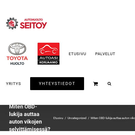
Skip
to
content
ETUSIVU
PALVELUT
YHTEYSTIEDOT
YRITYS
Miten OBD-
lukija auttaa
Etusivu
Uncategorized
Miten OBD-lukija auttaa auton vik
auton vikojen
selvittämisessä?