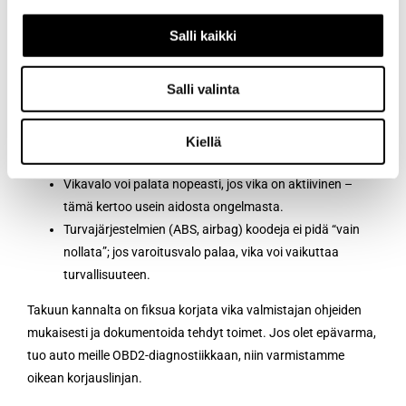
järkevää vasta, kun vian syy on korjattu tai kun halutaan
varmistaa, palaako koodi heti takaisin.
Koodien nollaus voi
Salli kaikki
peittää oireen
ja vaikeuttaa oikeaa diagnoosia, jos tietoja ei
tallenneta ensin.
Salli valinta
Jos poistat koodit,
OBD readiness
voi nollautua, ja auto
tarvitsee ajosyklejä, jotta valvonnat valmistuvat
Kiellä
uudelleen.
Vikavalo voi palata nopeasti, jos vika on aktiivinen –
tämä kertoo usein aidosta ongelmasta.
Turvajärjestelmien (ABS, airbag) koodeja ei pidä “vain
nollata”; jos varoitusvalo palaa, vika voi vaikuttaa
turvallisuuteen.
Takuun kannalta on fiksua korjata vika valmistajan ohjeiden
mukaisesti ja dokumentoida tehdyt toimet. Jos olet epävarma,
tuo auto meille OBD2-diagnostiikkaan, niin varmistamme
oikean korjauslinjan.