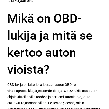
tulla korjaamolle.
Mikä on OBD-
lukija ja mitä se
kertoo auton
vioista?
OBD-lukija on laite, jolla luetaan auton OBD-, eli
vikadiagnostiikkajärjestelmän tietoja. OBD2-lukija saa auton
ohjainlaitteilta vikakoodeja ja perusmittaustietoja, jotka
auttavat rajaamaan vikaa. Se kertoo yleensä, mihin
järjestelmään häiriö liittyy, mutta ei aina tarkkaa rikkoutunutta