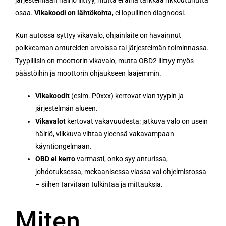
osaa.
Vikakoodi on lähtökohta
, ei lopullinen diagnoosi.
Kun autossa syttyy vikavalo, ohjainlaite on havainnut
poikkeaman antureiden arvoissa tai järjestelmän toiminnassa.
Tyypillisin on moottorin vikavalo, mutta OBD2 liittyy myös
päästöihin ja moottorin ohjaukseen laajemmin.
Vikakoodit
(esim. P0xxx) kertovat vian tyypin ja
järjestelmän alueen.
Vikavalot
kertovat vakavuudesta: jatkuva valo on usein
häiriö, vilkkuva viittaa yleensä vakavampaan
käyntiongelmaan.
OBD ei kerro
varmasti, onko syy anturissa,
johdotuksessa, mekaanisessa viassa vai ohjelmistossa
– siihen tarvitaan tulkintaa ja mittauksia.
Miten