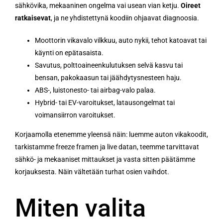
sähkövika, mekaaninen ongelma vai usean vian ketju.
Oireet
ratkaisevat
, ja ne yhdistettynä koodiin ohjaavat diagnoosia.
Moottorin vikavalo vilkkuu, auto nykii, tehot katoavat tai
käynti on epätasaista.
Savutus, polttoaineenkulutuksen selvä kasvu tai
bensan, pakokaasun tai jäähdytysnesteen haju.
ABS-, luistonesto- tai airbag-valo palaa.
Hybrid- tai EV-varoitukset, latausongelmat tai
voimansiirron varoitukset.
Korjaamolla etenemme yleensä näin: luemme auton vikakoodit,
tarkistamme freeze framen ja live datan, teemme tarvittavat
sähkö- ja mekaaniset mittaukset ja vasta sitten päätämme
korjauksesta. Näin vältetään turhat osien vaihdot.
Miten valita