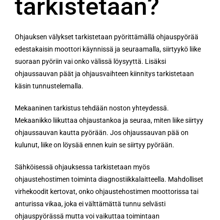
tarkistetaan?
Ohjauksen välykset tarkistetaan pyörittämällä ohjauspyörää
edestakaisin moottori käynnissä ja seuraamalla, siirtyykö liike
suoraan pyöriin vai onko välissä löysyyttä. Lisäksi
ohjaussauvan päät ja ohjausvaihteen kiinnitys tarkistetaan
käsin tunnustelemalla.
Mekaaninen tarkistus tehdään noston yhteydessä.
Mekaanikko liikuttaa ohjaustankoa ja seuraa, miten liike siirtyy
ohjaussauvan kautta pyörään. Jos ohjaussauvan pää on
kulunut, liike on löysää ennen kuin se siirtyy pyörään.
Sähköisessä ohjauksessa tarkistetaan myös
ohjaustehostimen toiminta diagnostiikkalaitteella. Mahdolliset
virhekoodit kertovat, onko ohjaustehostimen moottorissa tai
anturissa vikaa, joka ei välttämättä tunnu selvästi
ohjauspyörässä mutta voi vaikuttaa toimintaan