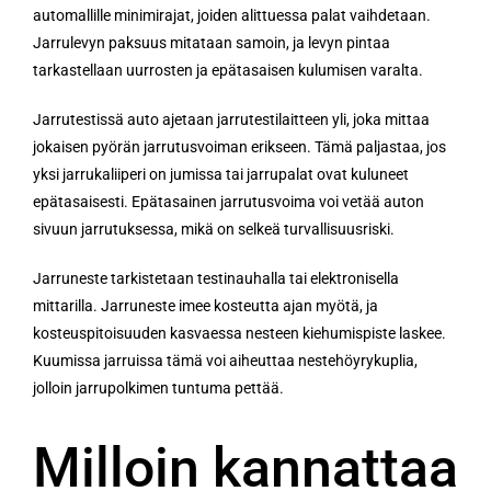
automallille minimirajat, joiden alittuessa palat vaihdetaan.
Jarrulevyn paksuus mitataan samoin, ja levyn pintaa
tarkastellaan uurrosten ja epätasaisen kulumisen varalta.
Jarrutestissä auto ajetaan jarrutestilaitteen yli, joka mittaa
jokaisen pyörän jarrutusvoiman erikseen. Tämä paljastaa, jos
yksi jarrukaliiperi on jumissa tai jarrupalat ovat kuluneet
epätasaisesti. Epätasainen jarrutusvoima voi vetää auton
sivuun jarrutuksessa, mikä on selkeä turvallisuusriski.
Jarruneste tarkistetaan testinauhalla tai elektronisella
mittarilla. Jarruneste imee kosteutta ajan myötä, ja
kosteuspitoisuuden kasvaessa nesteen kiehumispiste laskee.
Kuumissa jarruissa tämä voi aiheuttaa nestehöyrykuplia,
jolloin jarrupolkimen tuntuma pettää.
Milloin kannattaa