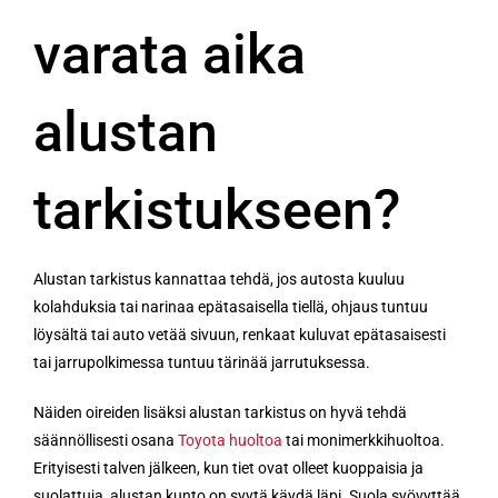
varata aika
alustan
tarkistukseen?
Alustan tarkistus kannattaa tehdä, jos autosta kuuluu
kolahduksia tai narinaa epätasaisella tiellä, ohjaus tuntuu
löysältä tai auto vetää sivuun, renkaat kuluvat epätasaisesti
tai jarrupolkimessa tuntuu tärinää jarrutuksessa.
Näiden oireiden lisäksi alustan tarkistus on hyvä tehdä
säännöllisesti osana
Toyota huoltoa
tai monimerkkihuoltoa.
Erityisesti talven jälkeen, kun tiet ovat olleet kuoppaisia ja
suolattuja, alustan kunto on syytä käydä läpi. Suola syövyttää