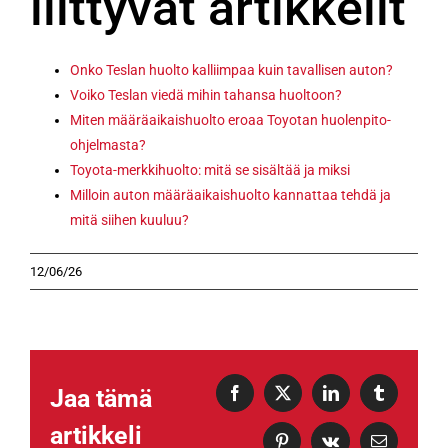
liittyvät artikkelit
Onko Teslan huolto kalliimpaa kuin tavallisen auton?
Voiko Teslan viedä mihin tahansa huoltoon?
Miten määräaikaishuolto eroaa Toyotan huolenpito-
ohjelmasta?
Toyota-merkkihuolto: mitä se sisältää ja miksi
Milloin auton määräaikaishuolto kannattaa tehdä ja
mitä siihen kuuluu?
12/06/26
Jaa tämä
Facebook
X
LinkedIn
Tumblr
artikkeli
Pinterest
Vk
Sähköposti