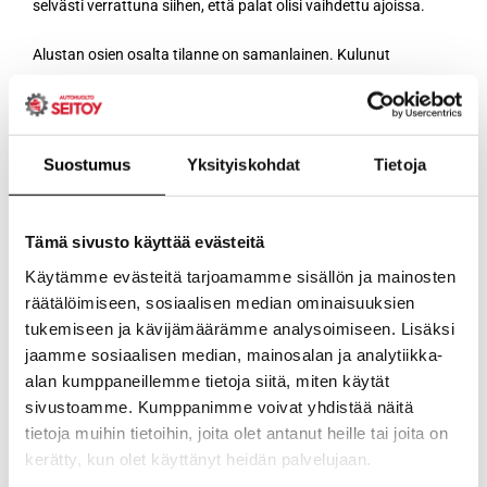
selvästi verrattuna siihen, että palat olisi vaihdettu ajoissa.
Alustan osien osalta tilanne on samanlainen. Kulunut
pallonivel tai löystynyt tukivarsi vaikuttaa pyörän asentoon ja
sitä kautta renkaan kulumiseen, ajotuntumaan ja
jarrutuskäyttäytymiseen. Säännöllinen tarkistus pitää
kustannukset hallittavina ja ajamisen turvallisena.
Suostumus
Yksityiskohdat
Tietoja
Miten alustan
Tämä sivusto käyttää evästeitä
Käytämme evästeitä tarjoamamme sisällön ja mainosten
välykset
räätälöimiseen, sosiaalisen median ominaisuuksien
tukemiseen ja kävijämäärämme analysoimiseen. Lisäksi
jaamme sosiaalisen median, mainosalan ja analytiikka-
testataan
alan kumppaneillemme tietoja siitä, miten käytät
sivustoamme. Kumppanimme voivat yhdistää näitä
tietoja muihin tietoihin, joita olet antanut heille tai joita on
käytännössä?
kerätty, kun olet käyttänyt heidän palvelujaan.