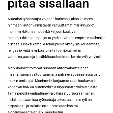
pitää sisällään
Autoalan työnantajat voidaan karkeasti jakaa kolmeen
ryhmään: autonvalmistajien valtuuttamat merkkihuollot,
monimerkkikorjaamot sekä ketjuun kuuluvat
monimerkkikorjaamot, jotka yhdistävät molempien maailmojen
piirteitä. Lisäksi kentällä toimii pieniä yksityisiä korjaamoita,
rengasliikkeitä ja erikoistuneita toimijoita, kuten
vauriokorjaamoja ja sähköautohuoltoon keskittyviä yrityksiä.
Merkkihuollot toimivat suoraan autonvalmistajan tai
maahantuojan valtuuttamina ja palvelevat pääasiassa tietyn
merkin omistajia. Monimerkkikorjaamot taas huoltavat ja
korjaavat kaikkia automerkkejä riippumatta valmistajasta.
Tämä perustavanlaatuinen ero heijastuu suoraan siihen,
millaista osaamista työnantaja arvostaa, miten työ on
organisoitu ja millaiseksi automekaanikon tai
ajoneuvoasentajan arki muodostuu.