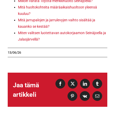
Milloin varata Toyota-merkkihuolto Seinäjoella?
Mitä huoltokohteita määräaikaishuoltoon yleensä
kuuluu?
Mitä jarrupalojen ja jarrulevyjen vaihto sisältää ja
kauanko se kestää?
Miten valitsen luotettavan autokorjaamon Seinäjoella ja
Jalasjärvellä?
13/06/26
Jaa tämä
Facebook
X
LinkedIn
Tumblr
artikkeli
Pinterest
Vk
Sähköposti