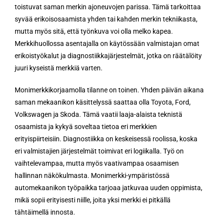
toistuvat saman merkin ajoneuvojen parissa. Tämä tarkoittaa
syvää erikoisosaamista yhden tai kahden merkin tekniikasta,
mutta myös sitä, että työnkuva voi olla melko kapea.
Merkkihuollossa asentajalla on käytössään valmistajan omat
erikoistyökalut ja diagnostiikkajärjestelmät, jotka on räätälöity
juuri kyseistä merkkiä varten.
Monimerkkikorjaamolla tilanne on toinen. Yhden päivän aikana
saman mekaanikon käsittelyssä saattaa olla Toyota, Ford,
Volkswagen ja Skoda. Tämä vaatii laaja-alaista teknistä
osaamista ja kykyä soveltaa tietoa eri merkkien
erityispiirteisiin. Diagnostiikka on keskeisessä roolissa, koska
eri valmistajien järjestelmät toimivat eri logiikalla. Työ on
vaihtelevampaa, mutta myös vaativampaa osaamisen
hallinnan näkökulmasta. Monimerkki-ympäristössä
automekaanikon työpaikka tarjoaa jatkuvaa uuden oppimista,
mikä sopii erityisesti niille, joita yksi merkki ei pitkällä
tähtäimellä innosta.