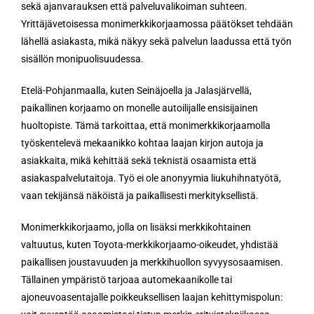
sekä ajanvarauksen että palveluvalikoiman suhteen.
Yrittäjävetoisessa monimerkkikorjaamossa päätökset tehdään
lähellä asiakasta, mikä näkyy sekä palvelun laadussa että työn
sisällön monipuolisuudessa.
Etelä-Pohjanmaalla, kuten Seinäjoella ja Jalasjärvellä,
paikallinen korjaamo on monelle autoilijalle ensisijainen
huoltopiste. Tämä tarkoittaa, että monimerkkikorjaamolla
työskentelevä mekaanikko kohtaa laajan kirjon autoja ja
asiakkaita, mikä kehittää sekä teknistä osaamista että
asiakaspalvelutaitoja. Työ ei ole anonyymia liukuhihnatyötä,
vaan tekijänsä näköistä ja paikallisesti merkityksellistä.
Monimerkkikorjaamo, jolla on lisäksi merkkikohtainen
valtuutus, kuten Toyota-merkkikorjaamo-oikeudet, yhdistää
paikallisen joustavuuden ja merkkihuollon syvyysosaamisen.
Tällainen ympäristö tarjoaa automekaanikolle tai
ajoneuvoasentajalle poikkeuksellisen laajan kehittymispolun: