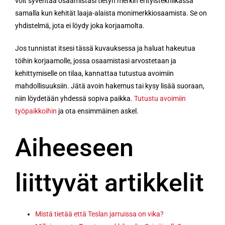
voit syventää osaamistasi tietyn merkin erityistekniikassa
samalla kun kehität laaja-alaista monimerkkiosaamista. Se on
yhdistelmä, jota ei löydy joka korjaamolta.
Jos tunnistat itsesi tässä kuvauksessa ja haluat hakeutua
töihin korjaamolle, jossa osaamistasi arvostetaan ja
kehittymiselle on tilaa, kannattaa tutustua avoimiin
mahdollisuuksiin. Jätä avoin hakemus tai kysy lisää suoraan,
niin löydetään yhdessä sopiva paikka.
Tutustu avoimiin
työpaikkoihin
ja ota ensimmäinen askel.
Aiheeseen
liittyvät artikkelit
Mistä tietää että Teslan jarruissa on vika?