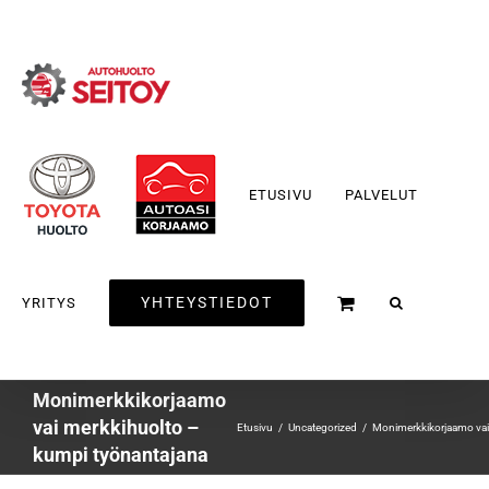
Skip
to
content
ETUSIVU
PALVELUT
YHTEYSTIEDOT
YRITYS
Monimerkkikorjaamo
vai merkkihuolto –
Etusivu
Uncategorized
Monimerkkikorjaamo vai
kumpi työnantajana