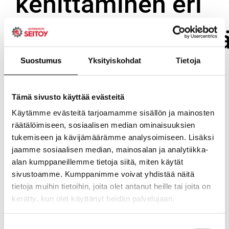
kehittäminen eri
korjaamotyypeiss
Suostumus
Yksityiskohdat
Tietoja
Merkkihuolloissa koulutus on tyypillisesti systemaattista ja
valmistajan ohjaamaa. Asentajat käyvät läpi sertifiointipolkuja,
Tämä sivusto käyttää evästeitä
jotka etenevät portaittain perushuollosta erikoisosaajaksi.
Tämä on selkeä etu: osaaminen on dokumentoitua, sertifioitua
Käytämme evästeitä tarjoamamme sisällön ja mainosten
ja tunnistettavaa myös muissa merkkihuolloissa.
räätälöimiseen, sosiaalisen median ominaisuuksien
Kääntöpuolena on se, että koulutus on sidottu yhden
tukemiseen ja kävijämäärämme analysoimiseen. Lisäksi
valmistajan ekosysteemiin.
jaamme sosiaalisen median, mainosalan ja analytiikka-
alan kumppaneillemme tietoja siitä, miten käytät
Monimerkkikorjaamolla koulutus voi olla monimuotoisempaa.
sivustoamme. Kumppanimme voivat yhdistää näitä
Ketjuun kuuluvilla korjaamoilla, kuten Autoasi-korjaamoketjun
tietoja muihin tietoihin, joita olet antanut heille tai joita on
jäsenillä, on pääsy ketjun tarjoamiin koulutuksiin, jotka
kerätty, kun olet käyttänyt heidän palvelujaan.
kattavat laajasti eri merkkien tekniikkaa ja diagnostiikkaa.
Lisäksi yksittäiset korjaamot voivat hankkia merkkikohtaisia
Evästeet >
Suostumuksen