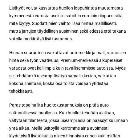
Lisätyöt voivat kasvattaa huollon loppuhintaa muutamasta
kymmenestä eurosta useisiin satoihin euroihin riippuen siitä,
mitä löytyy. Suodattimien vaihto lisää hintaa maltillisesti,
mutta jarrujen täydellinen uusiminen sekä edessä että takana
voi olla merkittävä lisäkustannus.
Hinnan suuruuteen vaikuttavat automerkki ja malli, varaosien
hinta sekä työn vaativuus. Premium-merkeissä alkuperäiset
varaosat ovat kalliimpia kuin tavallisemmissa autoissa. Myös
se, tehdäänkö useampi lisätyö samalla kertaa, vaikuttaa
kokonaishintaan, koska osa töistä voidaan yhdistää
tehokkaasti.
Paras tapa hallita huoltokustannuksia on pitää auto
säännöllisessä huollossa. Kun huollot tehdään ajallaan,
vältytään tilanteelta, jossa useampi asia on päässyt kulumaan
yhtä aikaa. Meillä Seitoyllä kerromme aina avoimesti
löydetyistä lisätöistä ja niiden hinnoista ennen kuin mitään