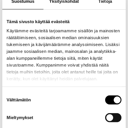
Suostumus
Yksityiskohdat
Tietoja
kymmeniä euroja riippuen automerkistä ja mallista.
Tämä sivusto käyttää evästeitä
Milloin jarrujen
Käytämme evästeitä tarjoamamme sisällön ja mainosten
räätälöimiseen, sosiaalisen median ominaisuuksien
vaihto tulee
tukemiseen ja kävijämäärämme analysoimiseen. Lisäksi
jaamme sosiaalisen median, mainosalan ja analytiikka-
alan kumppaneillemme tietoja siitä, miten käytät
ajankohtaiseksi
sivustoamme. Kumppanimme voivat yhdistää näitä
tietoja muihin tietoihin, joita olet antanut heille tai joita on
kerätty, kun olet käyttänyt heidän palvelujaan.
huollon
Evästeet >
Suostumuksen
Välttämätön
valinta
yhteydessä?
Mieltymykset
Jarrujen vaihto tulee ajankohtaiseksi, kun jarrupalat tai