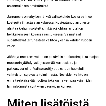
asianmukaista hävittämistä.
Jarruneste on erityisen tärkeä vaihtokohde, koska se imee
kosteutta ilmasta ajan kuluessa. Kosteutunut jarruneste
alentaa kiehumispistettä, mikä voi johtaa jarrutehon
heikkenemiseen kovassa rasituksessa. Valmistajat
suosittelevat jarrunesteen vaihtoa yleensä kahden vuoden
välein.
Jäähdytinnesteen vaihto on pitkävälin huoltotoimi, joka suojaa
moottorin jäähdytysjärjestelmää korroosiolta ja
pakkasvaurioilta. Vaihteistoöljy puolestaan huolehtii
vaihteiston sujuvasta toiminnasta. Nesteiden vaihto on
ennaltaehkäisevää huoltoa, joka on halvempaa kuin niiden
laiminlyönnistä syntyvien vaurioiden korjaus.
Miten lisätöistä