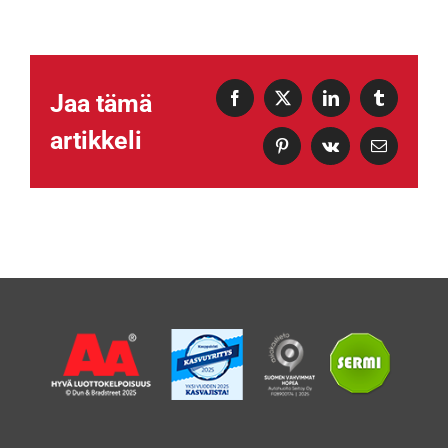
Jaa tämä
Facebook
X
LinkedIn
Tumblr
artikkeli
Pinterest
Vk
Sähköposti