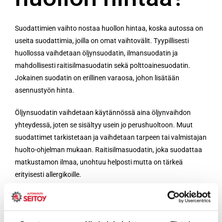
Suodattimien vaihto nostaa huollon hintaa, koska autossa on
useita suodattimia, joilla on omat vaihtovälit. Tyypillisesti
huollossa vaihdetaan öljynsuodatin, ilmansuodatin ja
mahdollisesti raitisilmasuodatin sekä polttoainesuodatin.
Jokainen suodatin on erillinen varaosa, johon lisätään
asennustyön hinta.
Öljynsuodatin vaihdetaan käytännössä aina öljynvaihdon
yhteydessä, joten se sisältyy usein jo perushuoltoon. Muut
suodattimet tarkistetaan ja vaihdetaan tarpeen tai valmistajan
huolto-ohjelman mukaan. Raitisilmasuodatin, joka suodattaa
matkustamon ilmaa, unohtuu helposti mutta on tärkeä
erityisesti allergikoille.
Suodattimien vaihtoon kuluva työ on yleensä nopeaa, joten
hinta koostuu pääosin varaosista. Silti useamman
suodattimen yhtäaikainen vaihto voi lisätä laskuun useita