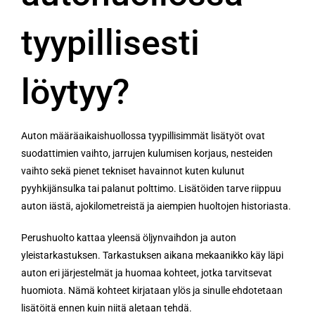
tyypillisesti
löytyy?
Auton määräaikaishuollossa tyypillisimmät lisätyöt ovat
suodattimien vaihto, jarrujen kulumisen korjaus, nesteiden
vaihto sekä pienet tekniset havainnot kuten kulunut
pyyhkijänsulka tai palanut polttimo. Lisätöiden tarve riippuu
auton iästä, ajokilometreistä ja aiempien huoltojen historiasta.
Perushuolto kattaa yleensä öljynvaihdon ja auton
yleistarkastuksen. Tarkastuksen aikana mekaanikko käy läpi
auton eri järjestelmät ja huomaa kohteet, jotka tarvitsevat
huomiota. Nämä kohteet kirjataan ylös ja sinulle ehdotetaan
lisätöitä ennen kuin niitä aletaan tehdä.