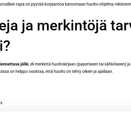
 turvallisin tapa on pyytää korjaamoa katsomaan huolto-ohjelma rekisterin
ja ja merkintöjä tar
i?
dennettava jälki
, eli merkintä huoltokirjaan (paperiseen tai sähköiseen) ja
sa on helppo osoittaa, että huolto on tehty oikein ja ajallaan.
us
askulla eritelty