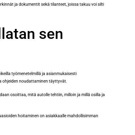
innät ja dokumentit sekä tilanteet, joissa takuu voi silti
llatan sen
ikeilla työmenetelmillä ja asianmukaisesti
ja ohjeiden noudattaminen täyttyvät.
 osoittaa, mitä autolle tehtiin, milloin ja millä osilla ja
kuuasioiden hoitaminen on asiakkaalle mahdollisimman