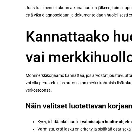
Jos vika ilmenee takuun aikana huollon jälkeen, toimi nopeas
että vika diagnosoidaan ja dokumentoidaan huolellisesti 
Kannattaako hu
vai merkkihuoll
Monimerkkikorjaamo kannattaa, jos arvostat joustavuutta,
voi olla perusteltu, jos autossa on merkkikohtaisia lisätaku
verkostoonsa.
Näin valitset luotettavan korja
Kysy, tehdäänkö huollot
valmistajan huolto-ohjel
Varmista, että lasku on eritelty ja sisältää osat sekä 