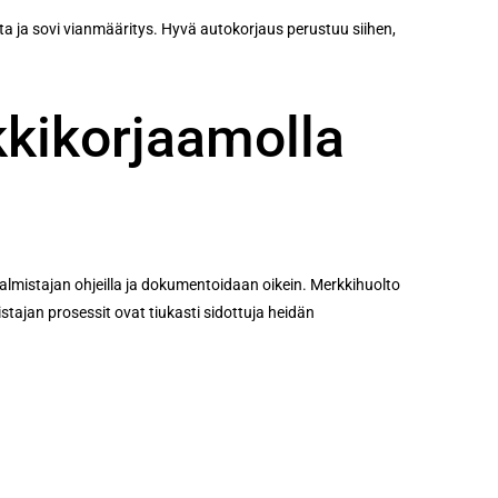
ohta ja sovi vianmääritys. Hyvä autokorjaus perustuu siihen,
kikorjaamolla
lmistajan ohjeilla ja dokumentoidaan oikein. Merkkihuolto
istajan prosessit ovat tiukasti sidottuja heidän