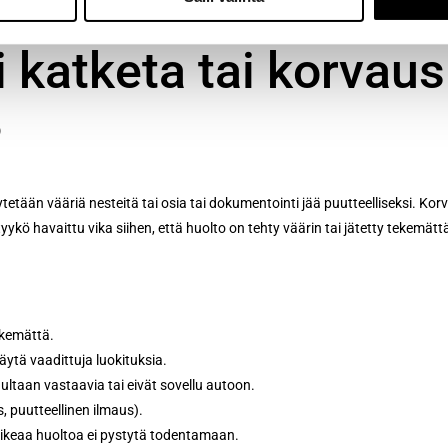
i katketa tai korvau
?
tetään vääriä nesteitä tai osia tai dokumentointi jää puutteelliseksi. Kor
iittyykö havaittu vika siihen, että huolto on tehty väärin tai jätetty tekemätt
ekemättä.
äytä vaadittuja luokituksia.
dultaan vastaavia tai eivät sovellu autoon.
s, puutteellinen ilmaus).
in oikeaa huoltoa ei pystytä todentamaan.