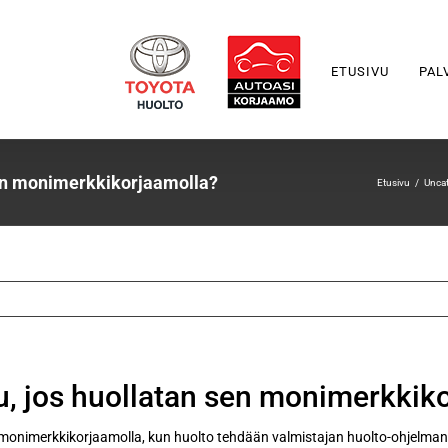
ETUSIVU
PAL
sen monimerkkikorjaamolla?
Etusivu
Unca
u, jos huollatan sen monimerkkik
n monimerkkikorjaamolla, kun huolto tehdään valmistajan huolto-ohjelman