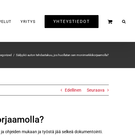
YHTEYSTIEDOT
VELUT
YRITYS
tegorized
Säilyykö auton tehdastakuu, jos huollatan sen monimerkkikorjaamolla?
Edellinen
Seuraava
orjaamolla?
 ja ohjeiden mukaan ja työstä jää selkeä dokumentointi.