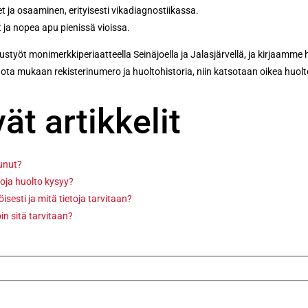
et ja osaaminen, erityisesti vikadiagnostiikassa.
t ja nopea apu pienissä vioissa.
työt monimerkkiperiaatteella Seinäjoella ja Jalasjärvellä, ja kirjaamme huo
ta mukaan rekisterinumero ja huoltohistoria, niin katsotaan oikea huolt
ät artikkelit
tunut?
oja huolto kysyy?
sesti ja mitä tietoja tarvitaan?
in sitä tarvitaan?