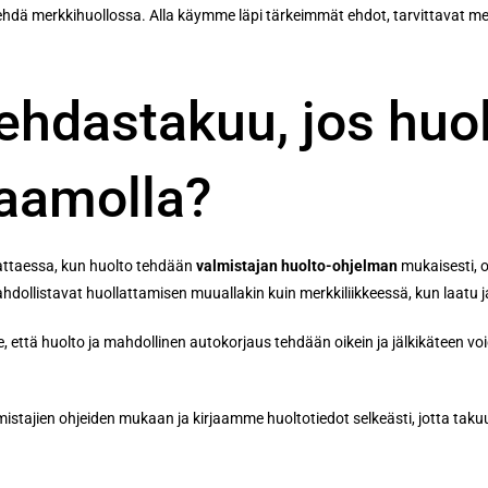
tehdä merkkihuollossa. Alla käymme läpi tärkeimmät ehdot, tarvittavat merk
tehdastakuu, jos huo
aamolla?
lattaessa, kun huolto tehdään
valmistajan huolto-ohjelman
mukaisesti, o
ollistavat huollattamisen muuallakin kuin merkkiliikkeessä, kun laatu 
että huolto ja mahdollinen autokorjaus tehdään oikein ja jälkikäteen voidaan
mistajien ohjeiden mukaan ja kirjaamme huoltotiedot selkeästi, jotta ta