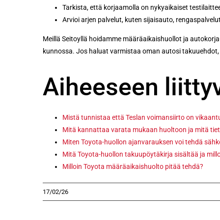
Tarkista, että korjaamolla on nykyaikaiset testilaitte
Arvioi arjen palvelut, kuten sijaisauto, rengaspalvelu
Meillä Seitoyllä hoidamme määräaikaishuollot ja autokorjaus
kunnossa. Jos haluat varmistaa oman autosi takuuehdot, o
Aiheeseen liittyv
Mistä tunnistaa että Teslan voimansiirto on vikaan
Mitä kannattaa varata mukaan huoltoon ja mitä tiet
Miten Toyota-huollon ajanvarauksen voi tehdä sähköi
Mitä Toyota-huollon takuupöytäkirja sisältää ja millo
Milloin Toyota määräaikaishuolto pitää tehdä?
17/02/26