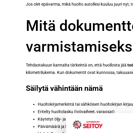
Jos olet epävarma, mikä huolto autollesi kuuluu juuri nyt,
Mitä dokumentte
varmistamiseks
Tehdastakuun kannalta tärkeintä on, että huollosta jää
to
kilometrilukema. Kun dokumentit ovat kunnossa, takuuasiois
Säilytä vähintään nämä
Huoltokirjamerkintä tai sähköisen huoltokirjan kirja
Eritelty huoltolasku (työvaiheet, varaosat)
Käytetyt öljy- ja nestelaadut sekä määrät, jos ne on l
Päivämäärä ja kilometrilukema