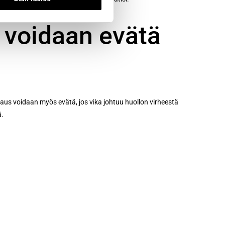
s voidaan evätä
vaus voidaan myös evätä, jos vika johtuu huollon virheestä
ä.