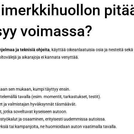
merkkihuollon pitää 
syy voimassa?
jelmaa ja teknisiä ohjeita
, käyttää oikeanlaatuisia osia ja nesteitä se
ltovälejä ja aikarajoja ei kannata venyttää.
ukaan sen mukaan, kumpi täyttyy ensin.
elemällä tavalla (esim. momentit, tarkastukset, testit).
ukset ja valmistajan hyväksynnät täsmäävät.
t, jotka soveltuvat kyseiseen autoon.
ikoistyökalut ja osaaminen, erityisesti uudemmissa autoissa.
vityksiä tai kampanjoita, ne huomioidaan auton vaatimalla tavalla.