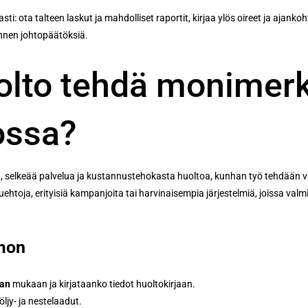
ti: ota talteen laskut ja mahdolliset raportit, kirjaa ylös oireet ja ajank
ennen johtopäätöksiä.
olto tehdä monimerk
ossa?
 selkeää palvelua ja kustannustehokasta huoltoa, kunhan työ tehdään va
uehtoja, erityisiä kampanjoita tai harvinaisempia järjestelmiä, joissa valm
amon
man
mukaan ja kirjataanko tiedot huoltokirjaan.
öljy- ja nestelaadut.