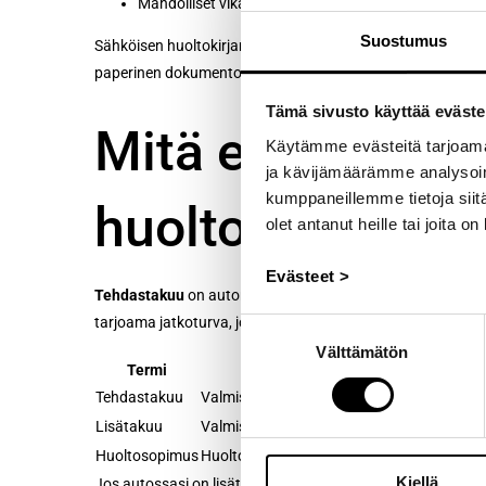
Mahdolliset vikakoodiraportit tai mittauspöytäkirjat, 
Suostumus
Sähköisen huoltokirjan kohdalla oleellista on, että korjaamo
paperinen dokumentointi (eritelty lasku) korostuu entisestää
Tämä sivusto käyttää eväste
Mitä eroa on teh
Käytämme evästeitä tarjoama
ja kävijämäärämme analysoim
kumppaneillemme tietoja siitä
huoltosopimuks
olet antanut heille tai joita o
Evästeet >
Tehdastakuu
on autonvalmistajan myöntämä takuu, joka kat
tarjoama jatkoturva, jossa voi olla omia ehtoja.
Huoltosop
Suostumuksen
Välttämätön
valinta
Termi
Kuka myöntää?
Tehdastakuu
Valmistaja
Lisätakuu
Valmistaja, maahantuoja tai erillinen tarjo
Huoltosopimus
Huoltoverkosto, rahoitusyhtiö tai palvelun
Kiellä
Jos autossasi on lisätakuu tai huoltosopimus, lue ehdot tar