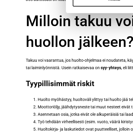
Milloin takuu vo
huollon jälkeen
Takuu voi vaarantua, jos huolto-ohjelmaa ei noudateta, käy
tai laiminlyönnistä. Usein ratkaisevaa on
syy-yhteys
, eli l
Tyypillisimmät riskit
Huolto myöhästyy, huoltoväli ylittyy tai huolto jää t
Moottoriöljy, jäähdytysneste tai muut nesteet eivät t
Asennetaan osia, jotka eivät ole alkuperäisiä tai laa
Työ tehdään virheellisesti (esim. vuoto, väärä kiristy
Huoltokirja- ja laskutiedot ovat puutteelliset, jollo