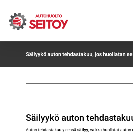
Skip
to
content
Säilyykö auton tehdastakuu, jos huollatan 
Säilyykö auton tehdastaku
Auton tehdastakuu yleensä
säilyy
, vaikka huollatat auto