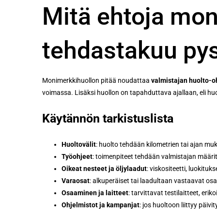
Mitä ehtoja moni
tehdastakuu py
Monimerkkihuollon pitää noudattaa
valmistajan huolto-oh
voimassa. Lisäksi huollon on tapahduttava ajallaan, eli huo
Käytännön tarkistuslista
Huoltovälit
: huolto tehdään kilometrien tai ajan m
Työohjeet
: toimenpiteet tehdään valmistajan määritt
Oikeat nesteet ja öljylaadut
: viskositeetti, luokit
Varaosat
: alkuperäiset tai laadultaan vastaavat osa
Osaaminen ja laitteet
: tarvittavat testilaitteet, er
Ohjelmistot ja kampanjat
: jos huoltoon liittyy päi