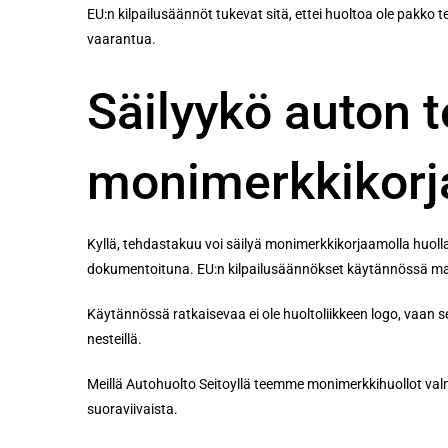
EU:n kilpailusäännöt tukevat sitä, ettei huoltoa ole pakko 
vaarantua.
Säilyykö auton 
monimerkkikorj
Kyllä, tehdastakuu voi säilyä monimerkkikorjaamolla huol
dokumentoituna. EU:n kilpailusäännökset käytännössä mahd
Käytännössä ratkaisevaa ei ole huoltoliikkeen logo, vaan se, 
nesteillä.
Meillä Autohuolto Seitoyllä teemme monimerkkihuollot val
suoraviivaista.