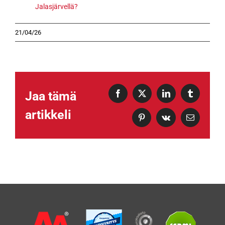
Jalasjärvellä?
21/04/26
Jaa tämä
Facebook
X
LinkedIn
Tumblr
artikkeli
Pinterest
Vk
Sähköposti