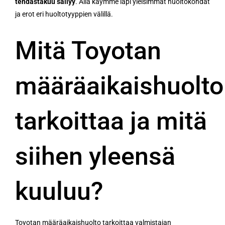
tehdastakuu säilyy
. Alla käymme läpi yleisimmät huoltokohdat
ja erot eri huoltotyyppien välillä.
Mitä Toyotan
määräaikaishuolto
tarkoittaa ja mitä
siihen yleensä
kuuluu?
Toyotan määräaikaishuolto tarkoittaa valmistajan