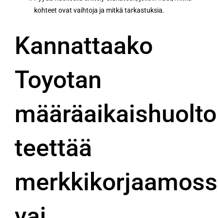
kohteet ovat vaihtoja ja mitkä tarkastuksia.
Kannattaako
Toyotan
määräaikaishuolto
teettää
merkkikorjaamoss
vai