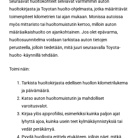
Seuraavat huoltokohteet selviävät varmimmin auton
huoltokirjasta ja Toyotan huolto-ohjelmasta, jotka määrittävät
toimenpiteet kilometrien tai ajan mukaan. Monissa autoissa
myös mittaristo tai huoltomuistutin kertoo, milloin auton
määräaikaishuolto on ajankohtainen. Jos olet epävarma,
huoltosuunnitelma voidaan tarkistaa auton tietojen
perusteella, jolloin tiedetään, mitä juuri seuraavalla Toyota-
huolto -käynnillä tehdään.
Toimi näin:
Tarkista huoltokirjasta edellisen huollon kilometrilukema
ja päivämäärä.
Katso auton huoltomuistutin ja mahdolliset
varoitusvalot.
Kirjaa ylös ajoprofiilisi, esimerkiksi kuinka paljon ajat
lyhyttä ajoa, kuinka usein teet kylmäkäynnistyksiä tai
vedät peräkärryä.
Pyydä huollosta erittely etukäteen, jolloin näet, mitkä