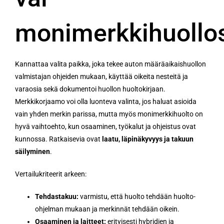
monimerkkihuollo
Kannattaa valita paikka, joka tekee auton määräaikaishuollon
valmistajan ohjeiden mukaan, käyttää oikeita nesteitä ja
varaosia sekä dokumentoi huollon huoltokirjaan.
Merkkikorjaamo voi olla luonteva valinta, jos haluat asioida
vain yhden merkin parissa, mutta myös monimerkkihuolto on
hyvä vaihtoehto, kun osaaminen, työkalut ja ohjeistus ovat
kunnossa. Ratkaisevia ovat
laatu, läpinäkyvyys ja takuun
säilyminen
.
Vertailukriteerit arkeen:
Tehdastakuu:
varmistu, että huolto tehdään huolto-
ohjelman mukaan ja merkinnät tehdään oikein.
Osaaminen ja laitteet:
erityisesti hybridien ja