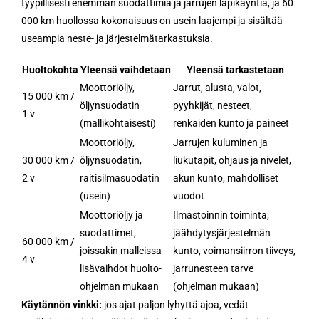
tyypillisesti enemmän suodattimia ja jarrujen läpikäyntiä, ja 60
000 km huollossa kokonaisuus on usein laajempi ja sisältää
useampia neste- ja järjestelmätarkastuksia.
Huoltokohta
Yleensä vaihdetaan
Yleensä tarkastetaan
Moottoriöljy,
Jarrut, alusta, valot,
15 000 km /
öljynsuodatin
pyyhkijät, nesteet,
1 v
(mallikohtaisesti)
renkaiden kunto ja paineet
Moottoriöljy,
Jarrujen kuluminen ja
30 000 km /
öljynsuodatin,
liukutapit, ohjaus ja nivelet,
2 v
raitisilmasuodatin
akun kunto, mahdolliset
(usein)
vuodot
Moottoriöljy ja
Ilmastoinnin toiminta,
suodattimet,
jäähdytysjärjestelmän
60 000 km /
joissakin malleissa
kunto, voimansiirron tiiveys,
4 v
lisävaihdot huolto-
jarrunesteen tarve
ohjelman mukaan
(ohjelman mukaan)
Käytännön vinkki:
jos ajat paljon lyhyttä ajoa, vedät