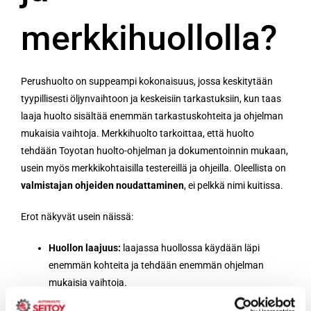
merkkihuollolla?
Perushuolto on suppeampi kokonaisuus, jossa keskitytään
tyypillisesti öljynvaihtoon ja keskeisiin tarkastuksiin, kun taas
laaja huolto sisältää enemmän tarkastuskohteita ja ohjelman
mukaisia vaihtoja. Merkkihuolto tarkoittaa, että huolto
tehdään Toyotan huolto-ohjelman ja dokumentoinnin mukaan,
usein myös merkkikohtaisilla testereillä ja ohjeilla. Oleellista on
valmistajan ohjeiden noudattaminen
, ei pelkkä nimi kuitissa.
Erot näkyvät usein näissä:
Huollon laajuus:
laajassa huollossa käydään läpi
enemmän kohteita ja tehdään enemmän ohjelman
mukaisia vaihtoja.
Diagnostiikka:
vikakoodien luku ja järjestelmien