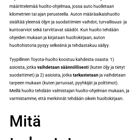
määrittelemää huolto-ohjelmaa, jossa auto huolletaan
kilometrien tai ajan perusteella. Auton määräaikaishuolto
sisältää yleensä öljyn ja suodattimien vaihdot, turvallisuus- ja
kuntoarviot sekä tarvittavat säädöt. Kun huolto tehdään
ohjeiden mukaan ja kirjataan huoltokirjaan, auton
huoltohistoria pysyy selkeänä ja tehdastakuu säilyy.
Tyypillinen Toyota-huolto koostuu kahdesta osasta: 1)
asioista, jotka
vaihdetaan säännöllisesti
(kuten öljy ja tietyt
suodattimet) ja 2) asioista, jotka
tarkastetaan
ja vaihdetaan
tarpeen mukaan (kuten jarruosat, pyyhkijät ja polttimot).
Meillä huolto tehdään valmistajan huolto-ohjelman mukaan, ja
varmistamme, että merkinnät tehdään oikein huoltokirjaan.
Mitä