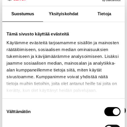
tarkastus voi kuulua huoltoon tai olla erillinen, mallista ja
huoltopaketista riippuen.
Suostumus
Yksityiskohdat
Tietoja
Dokumentointi:
huoltokirjamerkinnät ja erittelyt
auttavat säilyttämään selkeän huoltohistorian.
Tämä sivusto käyttää evästeitä
Meillä voimme tehdä Toyota-huolto -kokonaisuudet huolto-
ohjelman mukaan ja kirjata tehdyt työt huoltokirjaan, jotta
Käytämme evästeitä tarjoamamme sisällön ja mainosten
auton määräaikaishuolto on läpinäkyvä ja vertailukelpoinen.
räätälöimiseen, sosiaalisen median ominaisuuksien
tukemiseen ja kävijämäärämme analysoimiseen. Lisäksi
jaamme sosiaalisen median, mainosalan ja analytiikka-
Mitä Toyotan
alan kumppaneillemme tietoja siitä, miten käytät
sivustoamme. Kumppanimme voivat yhdistää näitä
tietoja muihin tietoihin, joita olet antanut heille tai joita on
hybridin
kerätty, kun olet käyttänyt heidän palvelujaan.
määräaikaishuolto
Evästeet >
Suostumuksen
Välttämätön
valinta