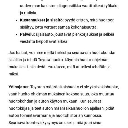
uudemman kaluston diagnostiikka vaatii oikeat työkalut
ja rutiinia.
Kustannukset ja sisältö:
pyydä erittely, mitä huoltoon
sisältyy, jotta vertaat samaa kokonaisuutta.
Palvelu:
sijaisauto, joustavat pienkorjaukset ja selkeä
viestintä helpottavat arkea.
Jos haluat, voimme meillä tarkistaa seuraavan huoltokohdan
sisällön ja tehdä Toyota-huolto -käynnin huolto-ohjelman
mukaisesti, niin tiedät etukäteen, mitä autollesi tehdään ja
miksi.
Ydinajatus:
Toyotan määräaikaishuolto ei ole yksi vakiohuolto,
vaan huolto-ohjelman mukainen kokonaisuus, joka muuttuu
huoltokohdan ja auton käytön mukaan. Kun seuraat
huoltokirjaa ja teet auton määräaikaishuollon ajallaan, pidät
auton toimintavarmana ja huoltohistorian kunnossa.
Seuraava luonteva kysymys on usein, mitä juuri sinun