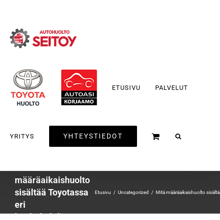
Skip
to
content
ETUSIVU
PALVELUT
YHTEYSTIEDOT
YRITYS
Mitä
määräaikaishuolto
sisältää Toyotassa
Etusivu
Uncategorized
Mitä määräaikaishuolto sisält
eri
huoltokohdissa?