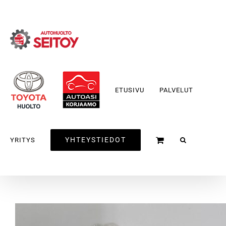
Skip
to
content
ETUSIVU
PALVELUT
YHTEYSTIEDOT
YRITYS