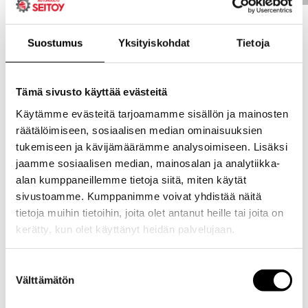
Suostumus
Yksityiskohdat
Tietoja
Tämä sivusto käyttää evästeitä
Käytämme evästeitä tarjoamamme sisällön ja mainosten
räätälöimiseen, sosiaalisen median ominaisuuksien
tukemiseen ja kävijämäärämme analysoimiseen. Lisäksi
jaamme sosiaalisen median, mainosalan ja analytiikka-
alan kumppaneillemme tietoja siitä, miten käytät
sivustoamme. Kumppanimme voivat yhdistää näitä
tietoja muihin tietoihin, joita olet antanut heille tai joita on
kerätty, kun olet käyttänyt heidän palvelujaan.
Evästeet >
Suostumuksen
Välttämätön
valinta