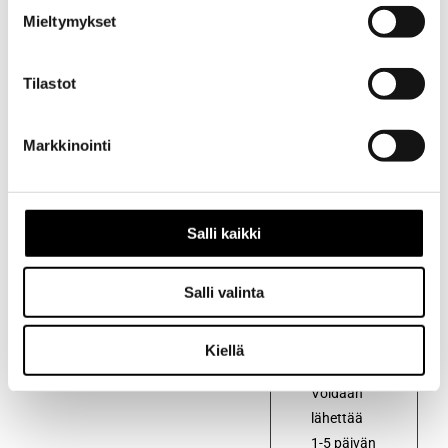
Mieltymykset
Kuvaus
Tilastot
Kuvaus
Markkinointi
Alkuperäinen
kondensaattori
autoon
Toyota
Salli kaikki
Corolla
TE71
Salli valinta
vm.1979/8
– 1984/10
Kiellä
Voidaan
lähettää
1-5 päivän