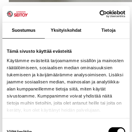
Suostumus
Yksityiskohdat
Tietoja
Tämä sivusto käyttää evästeitä
Käytämme evästeitä tarjoamamme sisällön ja mainosten
räätälöimiseen, sosiaalisen median ominaisuuksien
tukemiseen ja kävijämäärämme analysoimiseen. Lisäksi
jaamme sosiaalisen median, mainosalan ja analytiikka-
alan kumppaneillemme tietoja siitä, miten käytät
sivustoamme. Kumppanimme voivat yhdistää näitä
tietoja muihin tietoihin, joita olet antanut heille tai joita on
kerätty, kun olet käyttänyt heidän palvelujaan.
Evästeet >
Suostumuksen
Välttämätön