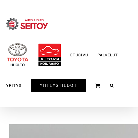
Skip
to
content
ETUSIVU
PALVELUT
YHTEYSTIEDOT
YRITYS