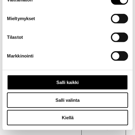
valinta
Mieltymykset
Tilastot
Kuvaus
Markkinointi
Kuvaus
Alkuperäinen
kondensaattori
Salli kaikki
autoon
Toyota
Corolla
Salli valinta
KE70
Kiellä
vm.1979/8
– 1981/8