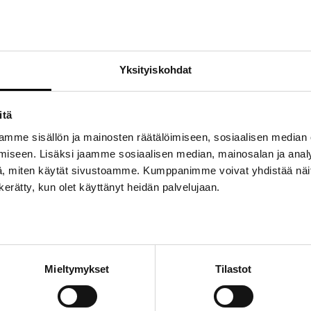
Tuotetunnus (SKU):
TBMNLC003300
Osastot:
Lapset
,
Poistotuotteet
Avainsanat tuotteelle
Nalle
,
Nallekarhu
,
Pehm
Yksityiskohdat
itä
mme sisällön ja mainosten räätälöimiseen, sosiaalisen median
iseen. Lisäksi jaamme sosiaalisen median, mainosalan ja analy
, miten käytät sivustoamme. Kumppanimme voivat yhdistää näitä t
n kerätty, kun olet käyttänyt heidän palvelujaan.
Mieltymykset
Tilastot
meä ja soma design-pikkunallekarhu, josta sekä aikuiset että lapset pitä
painettu logo.