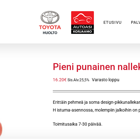
ETUSIVU
PAL
Pieni punainen nall
16.20
€
Varasto loppu
Sis.Alv.25,5%
Erittäin pehmeä ja soma design-pikkunallekarh
H istuma-asennossa, molempiin jalkoihin on p
Toimitusaika 7-30 päivää.