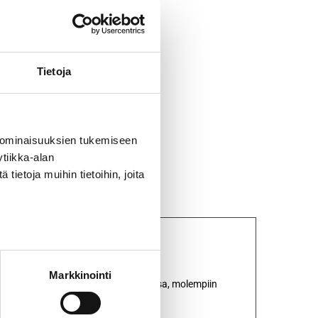
olelu
Tietoja
 ominaisuuksien tukemiseen
tiikka-alan
ietoja muihin tietoihin, joita
Markkinointi
vät. Koko +/- 12 cm H istuma-asennossa, molempiin