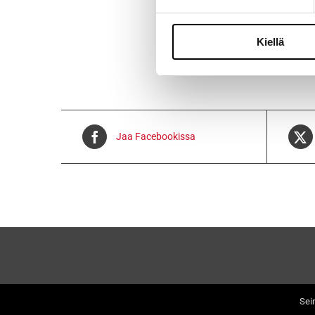
Toimitusaika
Kiellä
Jaa Facebookissa
Sei