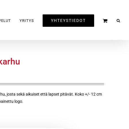
YHTEYSTIEDOT
VELUT
YRITYS
ekarhu
u, josta sekä aikuiset että lapset pitävät. Koko +/- 12 cm
ainettu logo.