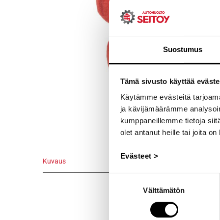
Suostumus
Tämä sivusto käyttää eväste
Käytämme evästeitä tarjoama
ja kävijämäärämme analysoim
kumppaneillemme tietoja siitä
olet antanut heille tai joita o
Evästeet >
Kuvaus
Kuvaus
Suostumuksen
Välttämätön
valinta
Erittäin peh
jalkoihin on 