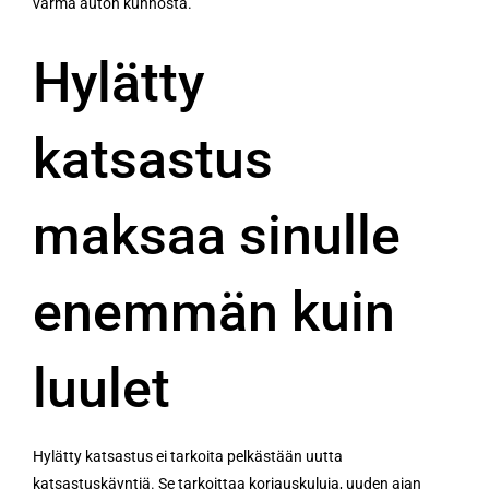
varma auton kunnosta.
Hylätty
katsastus
maksaa sinulle
enemmän kuin
luulet
Hylätty katsastus ei tarkoita pelkästään uutta
katsastuskäyntiä. Se tarkoittaa korjauskuluja, uuden ajan