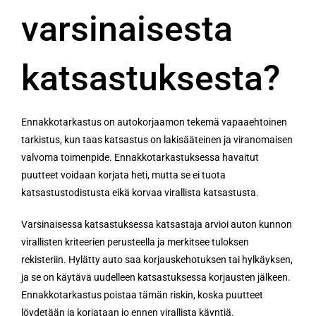
varsinaisesta
katsastuksesta?
Ennakkotarkastus on autokorjaamon tekemä vapaaehtoinen
tarkistus, kun taas katsastus on lakisääteinen ja viranomaisen
valvoma toimenpide. Ennakkotarkastuksessa havaitut
puutteet voidaan korjata heti, mutta se ei tuota
katsastustodistusta eikä korvaa virallista katsastusta.
Varsinaisessa katsastuksessa katsastaja arvioi auton kunnon
virallisten kriteerien perusteella ja merkitsee tuloksen
rekisteriin. Hylätty auto saa korjauskehotuksen tai hylkäyksen,
ja se on käytävä uudelleen katsastuksessa korjausten jälkeen.
Ennakkotarkastus poistaa tämän riskin, koska puutteet
löydetään ja korjataan jo ennen virallista käyntiä.