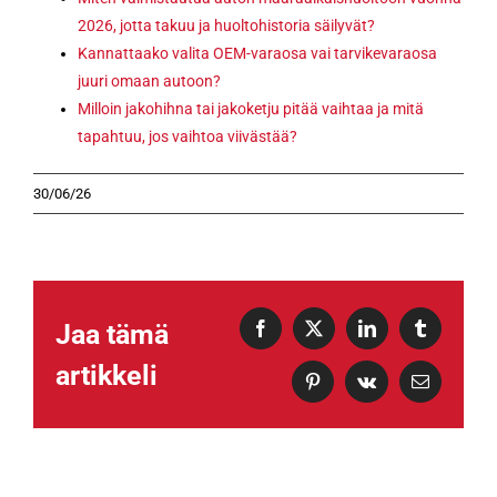
2026, jotta takuu ja huoltohistoria säilyvät?
Kannattaako valita OEM-varaosa vai tarvikevaraosa
juuri omaan autoon?
Milloin jakohihna tai jakoketju pitää vaihtaa ja mitä
tapahtuu, jos vaihtoa viivästää?
30/06/26
Jaa tämä
Facebook
X
LinkedIn
Tumblr
artikkeli
Pinterest
Vk
Sähköposti