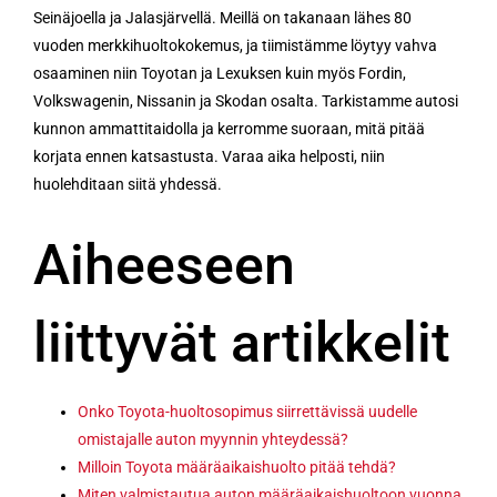
Seinäjoella ja Jalasjärvellä. Meillä on takanaan lähes 80
vuoden merkkihuoltokokemus, ja tiimistämme löytyy vahva
osaaminen niin Toyotan ja Lexuksen kuin myös Fordin,
Volkswagenin, Nissanin ja Skodan osalta. Tarkistamme autosi
kunnon ammattitaidolla ja kerromme suoraan, mitä pitää
korjata ennen katsastusta. Varaa aika helposti, niin
huolehditaan siitä yhdessä.
Aiheeseen
liittyvät artikkelit
Onko Toyota-huoltosopimus siirrettävissä uudelle
omistajalle auton myynnin yhteydessä?
Milloin Toyota määräaikaishuolto pitää tehdä?
Miten valmistautua auton määräaikaishuoltoon vuonna