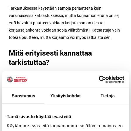
Tarkastuksessa käytetään samoja periaatteita kuin
varsinaisessa katsastuksessa, mutta korjaamon etuna on se,
että havaitut puutteet voidaan korjata saman tien tai
korjausajankohta voidaan sopia välittömästi. Katsastaja vain
toteaa puutteen, mutta korjaamo voi myös ratkaista sen.
Mitä erityisesti kannattaa
tarkistuttaa?
Jarrut, renkaat ja valot ovat yleisimmät syyt
katsastushylkäyksiin. Näihin kannattaa kiinnittää huomiota
erityisesti, jos auto on ajanut paljon tai talvikäytön jälkeen.
Suostumus
Yksityiskohdat
Tietoja
Myös alustaan kohdistuvat kulumaviat, kuten pallonivelet ja
tukivarret, ovat kohteita, jotka kannattaa tarkistuttaa ajoissa.
Tämä sivusto käyttää evästeitä
Kannattaako
Käytämme evästeitä tarjoamamme sisällön ja mainosten