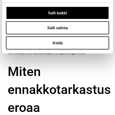
auton määräaikaishuolto
on jäänyt väliin, ennakkotarkastus
on hyvä idea. Myös silloin, kun auto on hankittu käytettynä
Salli kaikki
eikä sen huoltohistoria ole täysin tiedossa, ennakkotarkastus
antaa selkeän kuvan tilanteesta.
Salli valinta
Käytännössä ennakkotarkastuksen kustannus on yleensä
selvästi pienempi kuin hylätyn katsastuksen aiheuttamat
Kiellä
ylimääräiset kulut ja vaiva. Se on yksinkertainen tapa
varmistaa, että katsastuspäivä sujuu ongelmitta.
Miten
ennakkotarkastus
eroaa