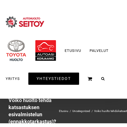
Skip
to
content
ETUSIVU
PALVELUT
YHTEYSTIEDOT
YRITYS
Voiko huolto tehdä
katsastuksen
Etusivu
Uncategorized
Voiko huolto tehdä katsas
esivalmistelun
(ennakkotarkastus)?