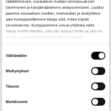
räätälöimiseen, sosiaalisen median ominaisuuksien
tukemiseen ja kävijämäärämme analysoimiseen. Lisäksi
ennakkotarkastus
jaamme sosiaalisen median, mainosalan ja analytiikka-
alan kumppaneillemme tietoja siitä, miten käytät
sivustoamme. Kumppanimme voivat yhdistää näitä
teettää ennen
tietoja muihin tietoihin, joita olet antanut heille tai joita on
kerätty, kun olet käyttänyt heidän palvelujaan.
katsastusta?
Evästeet >
Suostumuksen
Välttämätön
valinta
Ennakkotarkastus kannattaa teettää, jos et ole varma autosi
Mieltymykset
kunnosta tai jos auto on ollut vähemmällä huomiolla. Se
säästää aikaa ja rahaa, koska hylätty katsastus tarkoittaa
uutta käyntiä ja lisäkustannuksia. Ennakkotarkastus antaa
Tilastot
mahdollisuuden korjata puutteet rauhassa ennen
katsastuspäivää.
Markkinointi
Erityisesti vanhemmissa autoissa ja autoissa, joiden viimeisin