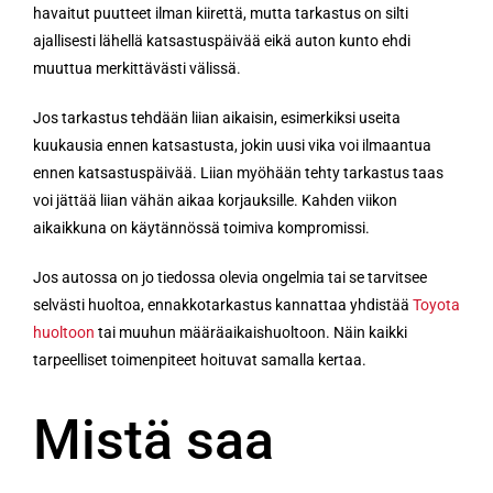
havaitut puutteet ilman kiirettä, mutta tarkastus on silti
ajallisesti lähellä katsastuspäivää eikä auton kunto ehdi
muuttua merkittävästi välissä.
Jos tarkastus tehdään liian aikaisin, esimerkiksi useita
kuukausia ennen katsastusta, jokin uusi vika voi ilmaantua
ennen katsastuspäivää. Liian myöhään tehty tarkastus taas
voi jättää liian vähän aikaa korjauksille. Kahden viikon
aikaikkuna on käytännössä toimiva kompromissi.
Jos autossa on jo tiedossa olevia ongelmia tai se tarvitsee
selvästi huoltoa, ennakkotarkastus kannattaa yhdistää
Toyota
huoltoon
tai muuhun määräaikaishuoltoon. Näin kaikki
tarpeelliset toimenpiteet hoituvat samalla kertaa.
Mistä saa