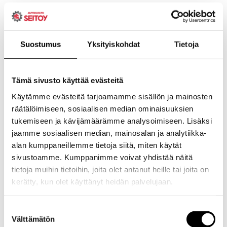
Muita hyödyllisiä lisätietoja ovat muun muassa se, onko
autolle tehty äskettäin jokin huolto tai korjaus, onko autossa
syttynyt varoitusvaloja ja onko oire pahentunut ajan myötä.
Suostumus
Yksityiskohdat
Tietoja
Myös tieto siitä, onko joku muu jo yrittänyt korjata ongelmaa,
auttaa välttämään päällekkäistä työtä.
Tämä sivusto käyttää evästeitä
Miten oireet
Käytämme evästeitä tarjoamamme sisällön ja mainosten
räätälöimiseen, sosiaalisen median ominaisuuksien
tukemiseen ja kävijämäärämme analysoimiseen. Lisäksi
kannattaa
jaamme sosiaalisen median, mainosalan ja analytiikka-
alan kumppaneillemme tietoja siitä, miten käytät
sivustoamme. Kumppanimme voivat yhdistää näitä
kuvailla
tietoja muihin tietoihin, joita olet antanut heille tai joita on
kerätty, kun olet käyttänyt heidän palvelujaan.
mahdollisimman
Evästeet >
Suostumuksen
Välttämätön
valinta