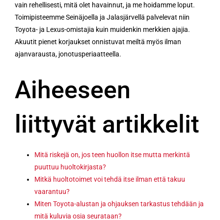
vain rehellisesti, mitä olet havainnut, ja me hoidamme loput.
Toimipisteemme Seinäjoella ja Jalasjärvellä palvelevat niin
Toyota- ja Lexus-omistajia kuin muidenkin merkkien ajajia.
Akuutit pienet korjaukset onnistuvat meiltä myös ilman
ajanvarausta, jonotusperiaatteella.
Aiheeseen
liittyvät artikkelit
Mitä riskejä on, jos teen huollon itse mutta merkintä
puuttuu huoltokirjasta?
Mitkä huoltotoimet voi tehdä itse ilman että takuu
vaarantuu?
Miten Toyota-alustan ja ohjauksen tarkastus tehdään ja
mitä kuluvia osia seurataan?