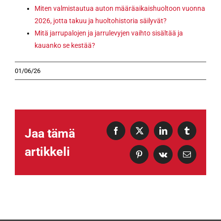
Miten valmistautua auton määräaikaishuoltoon vuonna
2026, jotta takuu ja huoltohistoria säilyvät?
Mitä jarrupalojen ja jarrulevyjen vaihto sisältää ja
kauanko se kestää?
01/06/26
Jaa tämä
Facebook
X
LinkedIn
Tumblr
artikkeli
Pinterest
Vk
Sähköposti