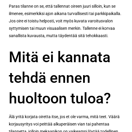
Paras tilanne on se, että tallennat oireen juuri silloin, kun se
ilmenee, esimerkiksi ajon aikana turvallisesti tai parkkipaikalla.
Jos oire ei toistu helposti, voit myös kuvata varoitusvalon
syttymisen tai muun visuaalisen merkin. Tallenne ei korvaa
sanallista kuvausta, mutta täydentää sitä tehokkaasti.
Mitä ei kannata
tehdä ennen
huoltoon tuloa?
Älä yritä korjata oiretta itse, jos et ole varma, mitä teet. Väärä
korjausyritys voi peittää alkuperäisen vian tai pahentaa
tilannetta, jolloin mekaanikon on vaikeampi löytää todellinen