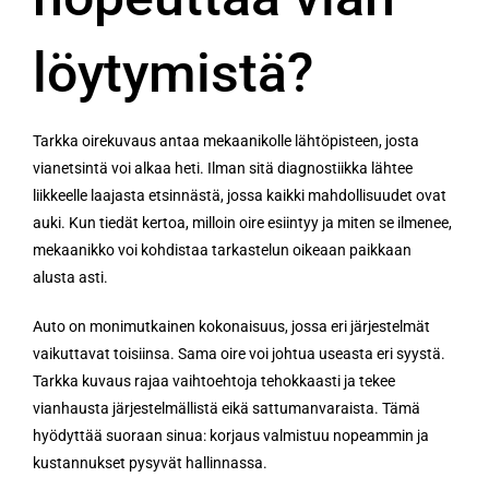
löytymistä?
Tarkka oirekuvaus antaa mekaanikolle lähtöpisteen, josta
vianetsintä voi alkaa heti. Ilman sitä diagnostiikka lähtee
liikkeelle laajasta etsinnästä, jossa kaikki mahdollisuudet ovat
auki. Kun tiedät kertoa, milloin oire esiintyy ja miten se ilmenee,
mekaanikko voi kohdistaa tarkastelun oikeaan paikkaan
alusta asti.
Auto on monimutkainen kokonaisuus, jossa eri järjestelmät
vaikuttavat toisiinsa. Sama oire voi johtua useasta eri syystä.
Tarkka kuvaus rajaa vaihtoehtoja tehokkaasti ja tekee
vianhausta järjestelmällistä eikä sattumanvaraista. Tämä
hyödyttää suoraan sinua: korjaus valmistuu nopeammin ja
kustannukset pysyvät hallinnassa.