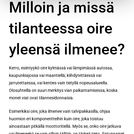
Milloin ja missä
tilanteessa oire
yleensä ilmenee?
Kerro, esiintyykö oire kylmässä vai lämpimässä autossa,
kaupunkiajossa vai maantiellä, kiihdytettäessä vai
jarrutettaessa, vai kenties vain tietyllä nopeusalueella.
Olosuhteilla on suuri merkitys vian paikantamisessa, koska
monet viat ovat tilannesidonnaisia.
Esimerkiksi oire, joka ilmenee vain talvipakkasilla, ohjaa
huomion eri komponentteihin kuin oire, joka toistuu
ainoastaan pitkällä moottoritiellä. Myös se, onko oire jatkuva
vai ilmeneekö se vain silloin tällöin, on tärkeä tieto. Satunnaiset