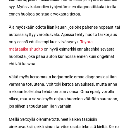
syy. Myös vikakoodien tyhjentäminen diagnostiikkalaitteella
ennen huoltoa poistaa arvokasta tietoa.
Älä myöskään odota liian kauan, jos oire pahenee nopeasti tai
autossa syttyy varoitusvalo. Ajoissa tehty huolto tai korjaus
on yleensä edullisempi kuin viivästynyt.
Toyota
määräaikaishuolto
on hyvä esimerkki ennaltaehkäisevästä
huollosta, joka pitää auton kunnossa ennen kuin ongelmat
ehtivät kasvaa.
Vältä myös kertomasta korjaamolle omaa diagnoosiasi liian
varmana totuutena. Voit toki kertoa arvauksesi, mutta anna
mekaanikolle tilaa tehdä oma arvionsa. Oma epäily voi olla
oikea, mutta se voi myös ohjata huomion väärään suuntaan,
jos siihen sitoudutaan liian varhain.
Meillä Seitoyllä olemme tottuneet kaiken tasoisiin
oirekuvauksiin, eikä sinun tarvitse osata teknistä kieltä. Kerro